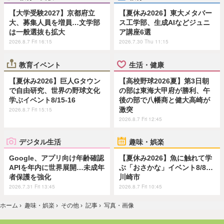
【大学受験2027】京都府立
【夏休み2026】東大メタバー
大、募集人員を増員…文学部
ス工学部、生成AIなどジュニ
は一般選抜も拡大
ア講座6選
2026.8.7 Fri 16:15
2026.7.30 Thu 11:15
教育イベント
生活・健康
【夏休み2026】巨人Gタウン
【高校野球2026夏】第3日朝
で自由研究、世界の野球文化
の部は東海大甲府が勝利、午
学ぶイベント8/15-16
後の部で八幡商と健大高崎が
激突
2026.8.7 Fri 15:15
2026.8.7 Fri 12:45
デジタル生活
趣味・娯楽
Google、アプリ向け年齢確認
【夏休み2026】魚に触れて学
APIを年内に世界展開…未成年
ぶ「おさかな」イベント8/8…
者保護を強化
川崎市
2026.7.31 Fri 13:45
2026.8.7 Fri 10:45
ホーム
›
趣味・娯楽
›
その他
›
記事
›
写真・画像