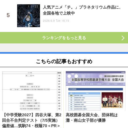
人気アニメ「チ。」プラネタリウム作品に、
全国各地で上映中
2026.6.9 Tue 18:15
ランキングをもっと見る
こちらの記事もおすすめ
【中学受験2027】四谷大塚、第2
高校囲碁全国大会、団体戦は
回合不合判定テスト（7/5実施）
灘・南山女子部が優勝
偏差値…筑駒74・桜蔭70＜PR＞