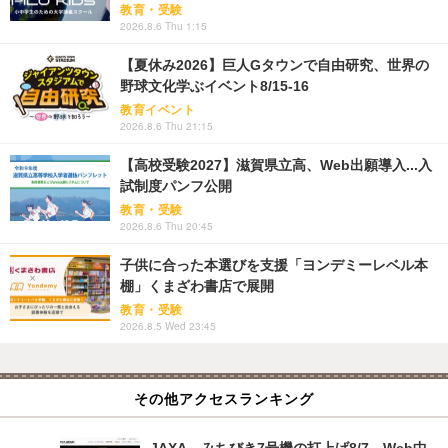
教育・受験
2026.8.6 Thu 1:15
【夏休み2026】巨人Gタウンで自由研究、世界の
野球文化学ぶイベント8/15-16
教育イベント
2026.8.6 Thu 21:15
【高校受験2027】滋賀県立高、Web出願導入...入
試制度パンフ公開
教育・受験
2026.8.6 Thu 20:45
子供に合った本選びを支援「ヨンデミーレベル本
棚」くまざわ書店で展開
教育・受験
2026.8.5 Wed 23:45
その他アクセスランキング
JAXA、みちびき7号機の打上げ8/7…Web中