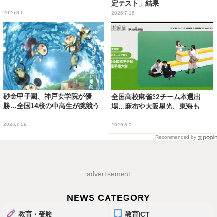
定テスト」結果
2026.8.6
2026.7.16
砂金甲子園、神戸女学院が優
全国高校麻雀32チーム本選出
勝…全国14校の中高生が腕競う
場…麻布や大阪星光、東海も
2026.7.29
2026.8.5
Recommended by
advertisement
NEWS CATEGORY
教育・受験
教育ICT