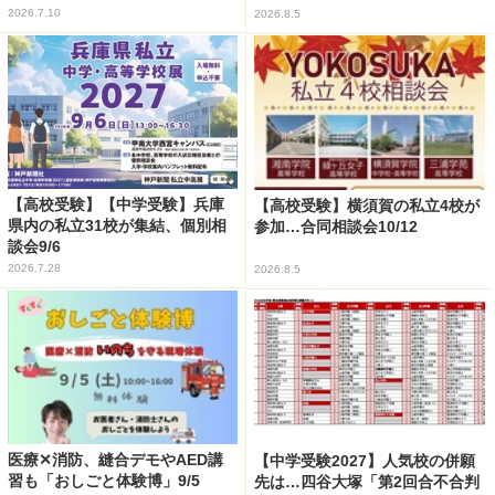
2026.7.10
2026.8.5
【高校受験】【中学受験】兵庫
【高校受験】横須賀の私立4校が
県内の私立31校が集結、個別相
参加…合同相談会10/12
談会9/6
2026.7.28
2026.8.5
医療✕消防、縫合デモやAED講
【中学受験2027】人気校の併願
習も「おしごと体験博」9/5
先は…四谷大塚「第2回合不合判