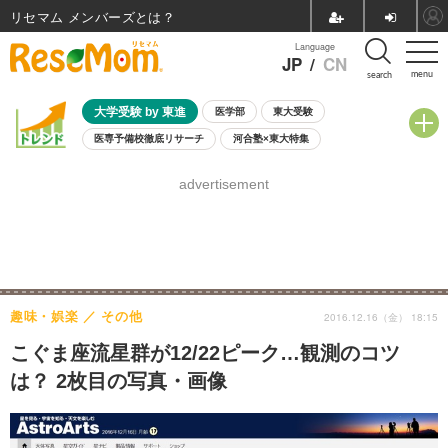
リセマム メンバーズ
Language
JP
/
CN
menu
search
大学受験 by 東進
医学部
東大受験
医専予備校徹底リサーチ
河合塾×東大特集
親子で考える大学選び
高校受験
中学受験
小学校受験
advertisement
共通テスト
夏休み
8月開催学校説明会・相談会
8月開催イベント・WS
全国公立高校 過去問
人気記事
自由研究教材（小学生向け）
自由研究教材（中学生向け）
ランキング
趣味・娯楽
その他
2016.12.16（金） 18:15
こぐま座流星群が12/22ピーク…観測のコツ
は？ 2枚目の写真・画像