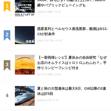
継やパブリックビューイングも
2026.8.3 Mon 14:15
惑星直列とペルセウス座流星群…観測は8/12-
13が好条件
2026.7.30 Thu 10:15
【一挙両得レシピ】夏休みの自由研究「なぜ
お店のオムライスはトロトロふわふわ？」手
作りコンビーフレシピ付き
2017.8.7 Mon 12:45
夏と秋の大型連休は最大9日、GW以降の3連
休は計5回
2026.5.8 Fri 15:15