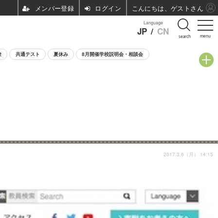
ログイン
こんにちは、ゲストさん
Language
JP
/
CN
menu
search
験
共通テスト
夏休み
8月開催学校説明会・相談会
2017.3.6（月） 14:15