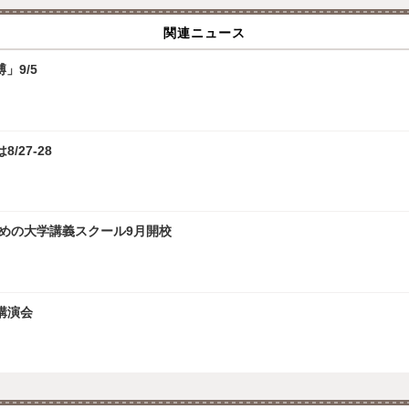
関連ニュース
」9/5
/27-28
ための大学講義スクール9月開校
講演会