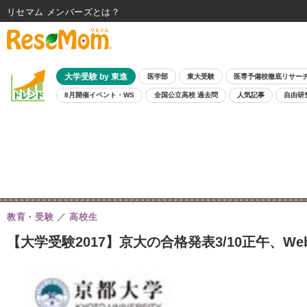
リセマム メンバーズ
大学受験 by 東進
医学部
東大受験
医専予備校徹底リサー
8月開催イベント・WS
全国公立高校 過去問
人気記事
自由研
教育・受験
高校生
【大学受験2017】京大の合格発表3/10正午、