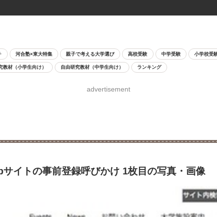
チ
河合塾×東大特集
親子で考える大学選び
高校受験
中学受験
小学校受
究教材（小学生向け）
自由研究教材（中学生向け）
ランキング
advertisement
Webサイトの事前登録呼びかけ 1枚目の写真・画像