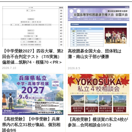
【中学受験2027】四谷大塚、第2
高校囲碁全国大会、団体戦は
回合不合判定テスト（7/5実施）
灘・南山女子部が優勝
偏差値…筑駒74・桜蔭70＜PR＞
2026.7.10
2026.8.5
【高校受験】【中学受験】兵庫
【高校受験】横須賀の私立4校が
県内の私立31校が集結、個別相
参加…合同相談会10/12
談会9/6