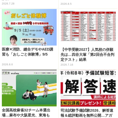
2026.7.28
2026.8.5
医療✕消防、縫合デモやAED講
【中学受験2027】人気校の併願
習も「おしごと体験博」9/5
先は…四谷大塚「第2回合不合判
定テスト」結果
2026.8.6
2026.7.16
全国高校麻雀32チーム本選出
司法試験予備試験2026、解答速
場…麻布や大阪星光、東海も
報＆総評動画を無料公開…アガ