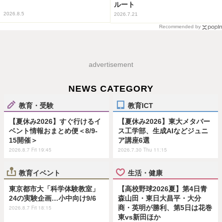
ルート
2026.8.5
2026.7.21
Recommended by
advertisement
NEWS CATEGORY
教育・受験
教育ICT
【夏休み2026】すぐ行けるイ
【夏休み2026】東大メタバー
ベント情報おまとめ便＜8/9-
ス工学部、生成AIなどジュニ
15開催＞
ア講座6選
2026.8.7 Fri 19:45
2026.7.30 Thu 11:15
教育イベント
生活・健康
東京都市大「科学体験教室」
【高校野球2026夏】第4日青
24の実験企画…小中向け9/6
森山田・東日大昌平・大分
商・英明が勝利、第5日は花巻
2026.8.7 Fri 18:15
東vs新田ほか