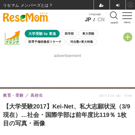
リセマム メンバーズ
Language
JP
/
CN
menu
search
大学受験 by 東進
医学部
東大受験
医専予備校徹底リサーチ
河合塾×東大特集
親子で考える大学選び
高校受験
中学受験
小学校受験
advertisement
共通テスト
夏休み
8月開催学校説明会・相談会
8月開催イベント・WS
全国公立高校 過去問
人気記事
自由研究教材（小学生向け）
自由研究教材（中学生向け）
ランキング
教育・受験
高校生
2017.3.10（金） 13:45
【大学受験2017】Kei-Net、私大志願状況（3/9
現在）…社会・国際学部は前年度比119％ 1枚
目の写真・画像