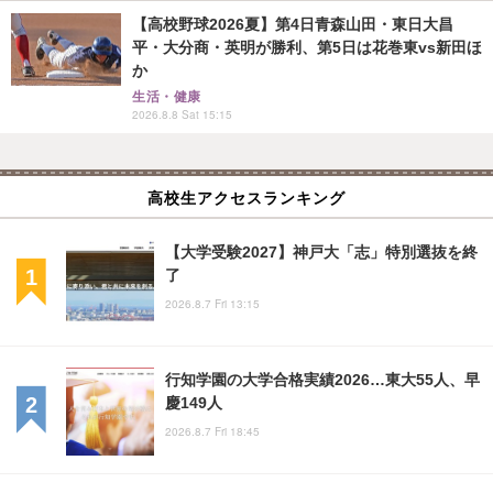
【高校野球2026夏】第4日青森山田・東日大昌
平・大分商・英明が勝利、第5日は花巻東vs新田ほ
か
生活・健康
2026.8.8 Sat 15:15
高校生アクセスランキング
【大学受験2027】神戸大「志」特別選抜を終
了
2026.8.7 Fri 13:15
行知学園の大学合格実績2026…東大55人、早
慶149人
2026.8.7 Fri 18:45