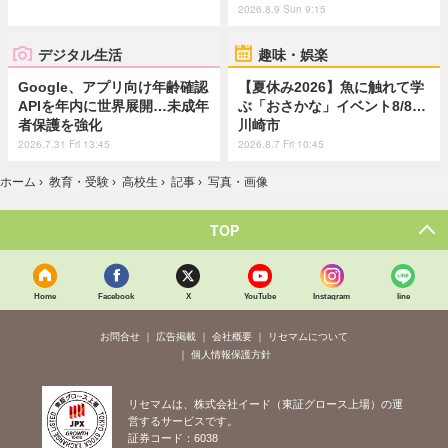
2026.8.9 Sun 9:15
デジタル生活
趣味・娯楽
Google、アプリ向け年齢確認
【夏休み2026】魚に触れて学
APIを年内に世界展開…未成年
ぶ「おさかな」イベント8/8…
者保護を強化
川崎市
2026.7.31 Fri 13:45
2026.8.7 Fri 10:45
ホーム
›
教育・受験
›
高校生
›
記事
›
写真・画像
TOP
Home
Facebook
X
YouTube
Instagram
line
お問合せ
広告掲載
会社概要
リセマムについて
個人情報保護方針
リセマムは、株式会社イード（東証グロース上場）の運
営するサービスです。
証券コード：6038