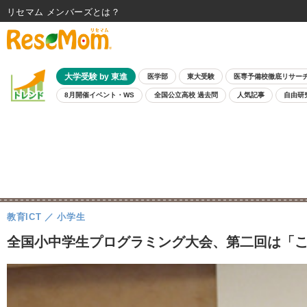
リセマム メンバーズ
大学受験 by 東進
医学部
東大受験
医専予備校徹底リサー
8月開催イベント・WS
全国公立高校 過去問
人気記事
自由研
教育ICT
小学生
全国小中学生プログラミング大会、第二回は「こ