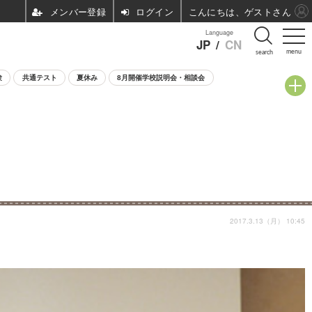
ログイン
こんにちは、ゲストさん
Language
JP
/
CN
menu
search
験
共通テスト
夏休み
8月開催学校説明会・相談会
2017.3.13（月） 10:45