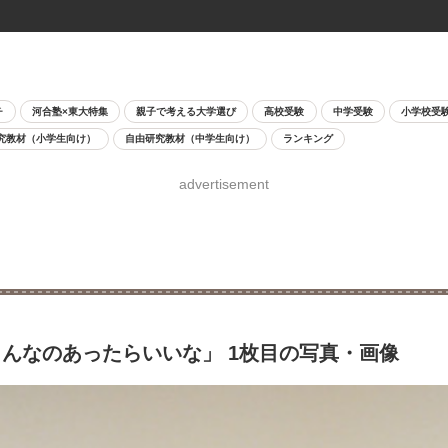
チ
河合塾×東大特集
親子で考える大学選び
高校受験
中学受験
小学校受
究教材（小学生向け）
自由研究教材（中学生向け）
ランキング
advertisement
んなのあったらいいな」 1枚目の写真・画像