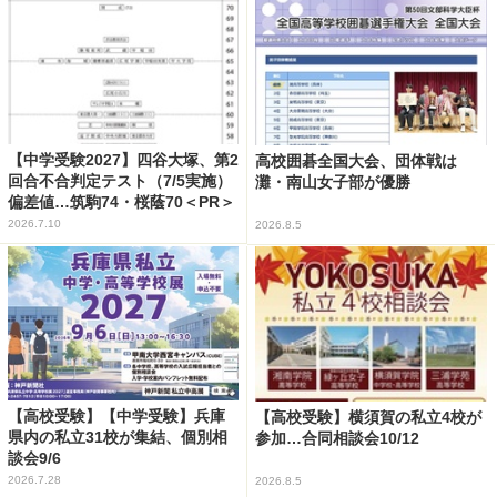
【中学受験2027】四谷大塚、第2
高校囲碁全国大会、団体戦は
回合不合判定テスト（7/5実施）
灘・南山女子部が優勝
偏差値…筑駒74・桜蔭70＜PR＞
2026.7.10
2026.8.5
【高校受験】【中学受験】兵庫
【高校受験】横須賀の私立4校が
県内の私立31校が集結、個別相
参加…合同相談会10/12
談会9/6
2026.7.28
2026.8.5