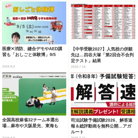
医療✕消防、縫合デモやAED講
【中学受験2027】人気校の併願
習も「おしごと体験博」9/5
先は…四谷大塚「第2回合不合判
定テスト」結果
2026.8.6
2026.7.16
全国高校麻雀32チーム本選出
司法試験予備試験2026、解答速
場…麻布や大阪星光、東海も
報＆総評動画を無料公開…アガ
ルート
2026.8.5
2026.7.21