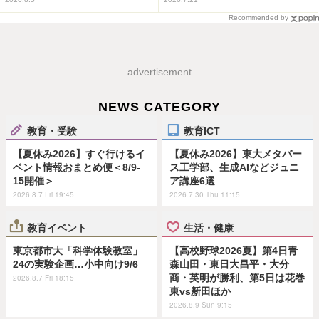
Recommended by
advertisement
NEWS CATEGORY
教育・受験
教育ICT
【夏休み2026】すぐ行けるイ
【夏休み2026】東大メタバー
ベント情報おまとめ便＜8/9-
ス工学部、生成AIなどジュニ
15開催＞
ア講座6選
2026.8.7 Fri 19:45
2026.7.30 Thu 11:15
教育イベント
生活・健康
東京都市大「科学体験教室」
【高校野球2026夏】第4日青
24の実験企画…小中向け9/6
森山田・東日大昌平・大分
商・英明が勝利、第5日は花巻
2026.8.7 Fri 18:15
東vs新田ほか
2026.8.9 Sun 9:15