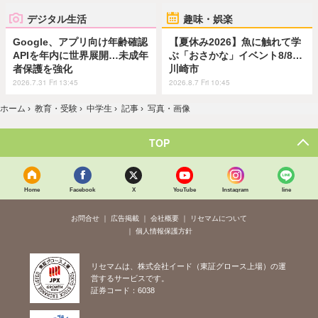
デジタル生活
趣味・娯楽
Google、アプリ向け年齢確認
【夏休み2026】魚に触れて学
APIを年内に世界展開…未成年
ぶ「おさかな」イベント8/8…
者保護を強化
川崎市
2026.7.31 Fri 13:45
2026.8.7 Fri 10:45
ホーム
›
教育・受験
›
中学生
›
記事
›
写真・画像
TOP
Home
Facebook
X
YouTube
Instagram
line
お問合せ
広告掲載
会社概要
リセマムについて
個人情報保護方針
リセマムは、株式会社イード（東証グロース上場）の運
営するサービスです。
証券コード：6038