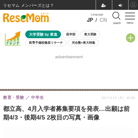
リセマム メンバーズ
Language
JP
/
CN
menu
search
大学受験 by 東進
医学部
東大受験
医専予備校徹底リサーチ
河合塾×東大特集
親子で考える大学選び
高校受験
中学受験
小学校受験
advertisement
共通テスト
夏休み
8月開催学校説明会・相談会
8月開催イベント・WS
全国公立高校 過去問
人気記事
自由研究教材（小学生向け）
自由研究教材（中学生向け）
ランキング
教育・受験
中学生
2017.3.13（月） 20:30
都立高、4月入学者募集要項を発表…出願は前
期4/3・後期4/5 2枚目の写真・画像