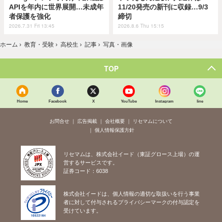
APIを年内に世界展開…未成年
11/20発売の新刊に収録…9/3
者保護を強化
締切
2026.7.31 Fri 13:45
2026.8.6 Thu 15:15
ホーム
›
教育・受験
›
高校生
›
記事
›
写真・画像
TOP
Home
Facebook
X
YouTube
Instagram
line
お問合せ
広告掲載
会社概要
リセマムについて
個人情報保護方針
リセマムは、株式会社イード（東証グロース上場）の運
営するサービスです。
証券コード：6038
株式会社イードは、個人情報の適切な取扱いを行う事業
者に対して付与されるプライバシーマークの付与認定を
受けています。