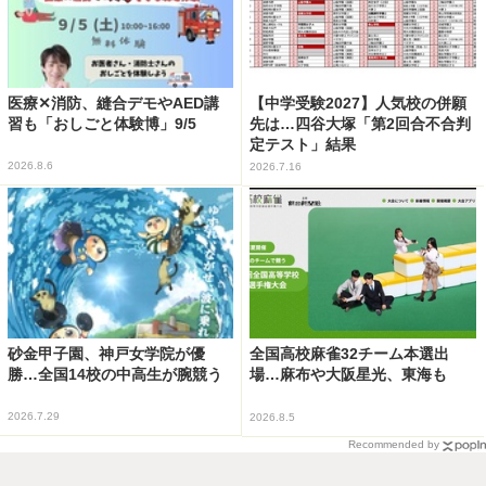
医療✕消防、縫合デモやAED講
【中学受験2027】人気校の併願
習も「おしごと体験博」9/5
先は…四谷大塚「第2回合不合判
定テスト」結果
2026.8.6
2026.7.16
砂金甲子園、神戸女学院が優
全国高校麻雀32チーム本選出
勝…全国14校の中高生が腕競う
場…麻布や大阪星光、東海も
2026.7.29
2026.8.5
Recommended by