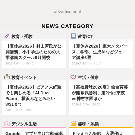
advertisement
NEWS CATEGORY
教育・受験
教育ICT
【夏休み2026】村山斉氏が公
【夏休み2026】東大メタバー
開講義、小中学生のための大
ス工学部、生成AIなどジュニ
学講義スクール9月開校
ア講座6選
2026.8.6 Thu 19:15
2026.7.30 Thu 11:15
教育イベント
生活・健康
【夏休み2026】ピアノ未経験
【高校野球2026夏】仙台育英
でも楽しめる「AI Duo
が開幕戦勝利、第2日は東筑
Piano」横浜みなとみらい
vs神村学園ほか
8/31まで
2026.8.5 Wed 20:32
2026.8.6 Thu 19:45
デジタル生活
趣味・娯楽
Google、アプリ向け年齢確認
ドラえもん短歌、入選作は