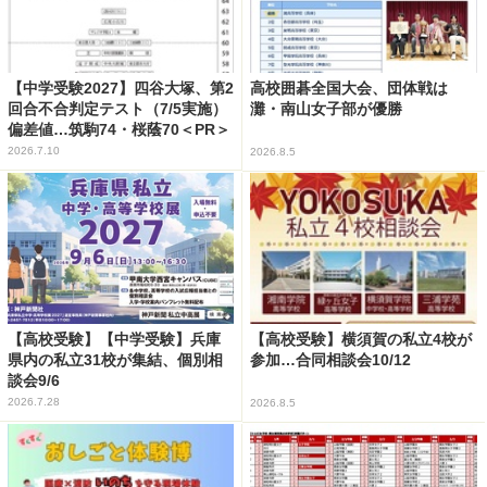
【中学受験2027】四谷大塚、第2
高校囲碁全国大会、団体戦は
回合不合判定テスト（7/5実施）
灘・南山女子部が優勝
偏差値…筑駒74・桜蔭70＜PR＞
2026.7.10
2026.8.5
【高校受験】【中学受験】兵庫
【高校受験】横須賀の私立4校が
県内の私立31校が集結、個別相
参加…合同相談会10/12
談会9/6
2026.7.28
2026.8.5