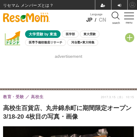
リセマム メンバーズ
Language
JP
/
CN
menu
search
大学受験 by 東進
医学部
東大受験
医専予備校徹底リサーチ
河合塾×東大特集
親子で考える大学選び
高校受験
中学受験
小学校受験
advertisement
共通テスト
夏休み
8月開催学校説明会・相談会
8月開催イベント・WS
全国公立高校 過去問
人気記事
自由研究教材（小学生向け）
自由研究教材（中学生向け）
ランキング
教育・受験
高校生
2017.3.15（水） 10:15
高校生百貨店、丸井錦糸町に期間限定オープン
3/18-20 4枚目の写真・画像