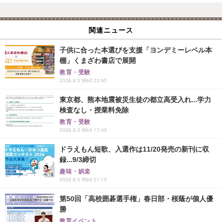
関連ニュース
子供に合った本選びを支援「ヨンデミーレベル本
棚」くまざわ書店で展開
教育・受験
2026.8.5 Wed 23:45
東京都、熊本地震被災生徒の都立高受入れ...学力
検査なし・授業料免除
教育・受験
2026.8.5 Wed 17:45
ドラえもん短歌、入選作は11/20発売の新刊に収
録...9/3締切
趣味・娯楽
2026.8.5 Wed 21:15
第50回「高校囲碁選手権」春日部・桜蔭が個人優
勝
教育イベント