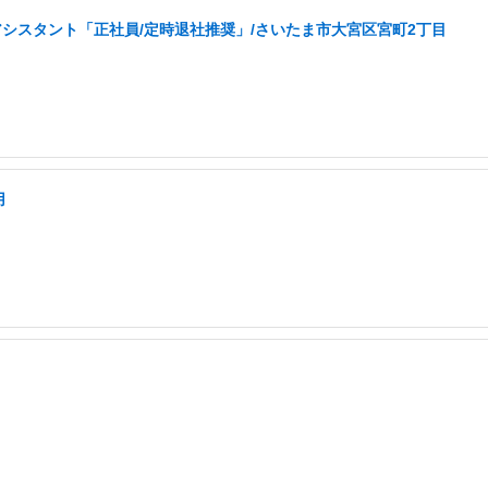
アシスタント「正社員/定時退社推奨」/さいたま市大宮区宮町2丁目
用