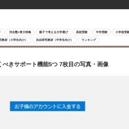
チ
河合塾×東大特集
親子で考える大学選び
高校受験
中学受験
小学校受
究教材（小学生向け）
自由研究教材（中学生向け）
ランキング
べきサポート機能5つ 7枚目の写真・画像