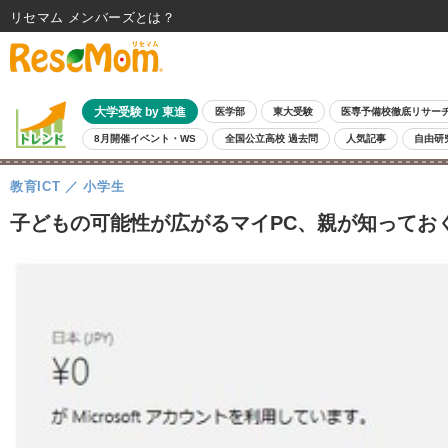
リセマム メンバーズ
大学受験 by 東進
医学部
東大受験
医専予備校徹底リサー
8月開催イベント・WS
全国公立高校 過去問
人気記事
自由研
教育ICT
小学生
子どもの可能性が広がるマイPC、親が知っておく