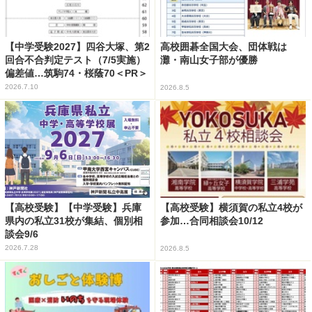
【中学受験2027】四谷大塚、第2
高校囲碁全国大会、団体戦は
回合不合判定テスト（7/5実施）
灘・南山女子部が優勝
偏差値…筑駒74・桜蔭70＜PR＞
2026.7.10
2026.8.5
【高校受験】【中学受験】兵庫
【高校受験】横須賀の私立4校が
県内の私立31校が集結、個別相
参加…合同相談会10/12
談会9/6
2026.7.28
2026.8.5