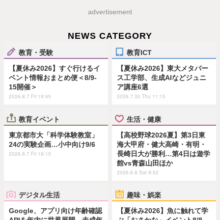
advertisement
NEWS CATEGORY
教育・受験
教育ICT
【夏休み2026】すぐ行けるイ
【夏休み2026】東大メタバー
ベント情報おまとめ便＜8/9-
ス工学部、生成AIなどジュニ
15開催＞
ア講座6選
2026.8.7 Fri 19:45
2026.7.30 Thu 11:15
教育イベント
生活・健康
東京都市大「科学体験教室」
【高校野球2026夏】第3日東
24の実験企画…小中向け9/6
海大甲府・健大高崎・有明・
長崎日大が勝利…第4日は遊学
2026.8.7 Fri 18:15
館vs青森山田ほか
2026.8.8 Sat 9:52
デジタル生活
趣味・娯楽
Google、アプリ向け年齢確認
【夏休み2026】魚に触れて学