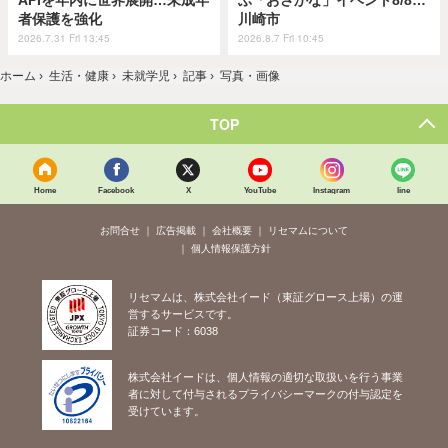
APIを年内に世界展開…未成年
ぶ「おさかな」イベント8/8…
者保護を強化
川崎市
2026.7.31 Fri 13:45
2026.8.7 Fri 10:45
ホーム
›
生活・健康
›
未就学児
›
記事
›
写真・画像
TOP
Home
Facebook
X
YouTube
Instagram
line
お問合せ
広告掲載
会社概要
リセマムについて
個人情報保護方針
リセマムは、株式会社イード（東証グロース上場）の運
営するサービスです。
証券コード：6038
株式会社イードは、個人情報の適切な取扱いを行う事業
者に対して付与されるプライバシーマークの付与認定を
受けています。