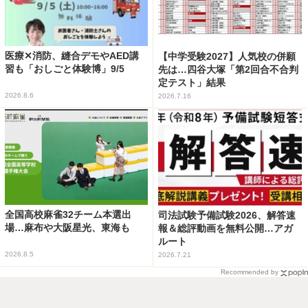
医療✕消防、縫合デモやAED講
【中学受験2027】人気校の併願
習も「おしごと体験博」9/5
先は…四谷大塚「第2回合不合判
定テスト」結果
2026.8.6
2026.7.16
全国高校麻雀32チーム本選出
司法試験予備試験2026、解答速
場…麻布や大阪星光、東海も
報＆総評動画を無料公開…アガ
ルート
2026.8.5
2026.7.21
Recommended by