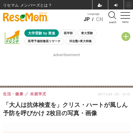
リセマム メンバーズ
Language
JP
/
CN
menu
search
大学受験 by 東進
医学部
東大受験
医専予備校徹底リサーチ
河合塾×東大特集
親子で考える大学選び
高校受験
中学受験
小学校受験
advertisement
共通テスト
夏休み
8月開催学校説明会・相談会
8月開催イベント・WS
全国公立高校 過去問
人気記事
自由研究教材（小学生向け）
自由研究教材（中学生向け）
ランキング
生活・健康
未就学児
2017.3.20（月） 10:15
「大人は抗体検査を」クリス・ハートが風しん
予防を呼びかけ 2枚目の写真・画像