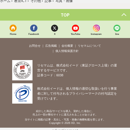
ホーム
›
教育ICT
›
その他
›
記事
›
写真・画像
TOP
Home
Facebook
X
YouTube
Instagram
line
お問合せ
広告掲載
会社概要
リセマムについて
個人情報保護方針
リセマムは、株式会社イード（東証グロース上場）の運
営するサービスです。
証券コード：6038
株式会社イードは、個人情報の適切な取扱いを行う事業
者に対して付与されるプライバシーマークの付与認定を
受けています。
紹介した商品/サービスを購入、契約した場合に、
売上の一部が弊社サイトに還元されることがあります。
当サイトに掲載の記事・見出し・写真・画像の無断転載を禁じます。
Copyright © 2026 IID, Inc.