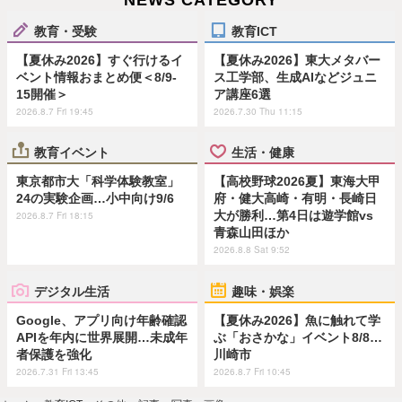
NEWS CATEGORY
教育・受験
教育ICT
【夏休み2026】すぐ行けるイ
【夏休み2026】東大メタバー
ベント情報おまとめ便＜8/9-
ス工学部、生成AIなどジュニ
15開催＞
ア講座6選
2026.8.7 Fri 19:45
2026.7.30 Thu 11:15
教育イベント
生活・健康
東京都市大「科学体験教室」
【高校野球2026夏】東海大甲
24の実験企画…小中向け9/6
府・健大高崎・有明・長崎日
大が勝利…第4日は遊学館vs
2026.8.7 Fri 18:15
青森山田ほか
2026.8.8 Sat 9:52
デジタル生活
趣味・娯楽
Google、アプリ向け年齢確認
【夏休み2026】魚に触れて学
APIを年内に世界展開…未成年
ぶ「おさかな」イベント8/8…
者保護を強化
川崎市
2026.7.31 Fri 13:45
2026.8.7 Fri 10:45