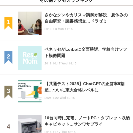
その他アクセスランキング
さかなクンやカリスマ講師が解説、夏休みの
自由研究・読書感想文…ドラゼミ
2013.7.8 Mon 11:15
ベネッセがLoiLoに全面勝訴、学校向けソフ
ト模倣問題
2018.10.17 Wed 18:15
【共通テスト2025】ChatGPTの正答率9割
超…ついに東大合格レベルに
2025.1.22 Wed 12:15
10台同時に充電、ノートPC・タブレット収納
キャビネット…サンワサプライ
2016.11.17 Thu 13:15