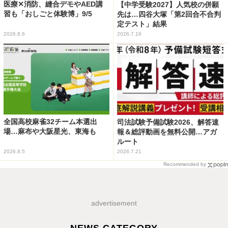
医療✕消防、縫合デモやAED講
【中学受験2027】人気校の併願
習も「おしごと体験博」9/5
先は…四谷大塚「第2回合不合判
定テスト」結果
2026.8.6
2026.7.16
全国高校麻雀32チーム本選出
司法試験予備試験2026、解答速
場…麻布や大阪星光、東海も
報＆総評動画を無料公開…アガ
ルート
2026.8.5
2026.7.21
Recommended by
advertisement