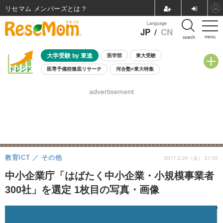
リセマム メンバーズ
Language
JP
/
CN
menu
search
大学受験 by 東進
医学部
東大受験
医専予備校徹底リサーチ
河合塾×東大特集
親子で考える大学選び
高校受験
中学受験
小学校受験
advertisement
共通テスト
夏休み
8月開催学校説明会・相談会
8月開催イベント・WS
全国公立高校 過去問
人気記事
自由研究教材（小学生向け）
自由研究教材（中学生向け）
ランキング
教育ICT
その他
2017.3.24（金） 21:00
中小企業庁「はばたく中小企業・小規模事業者
300社」を選定 1枚目の写真・画像