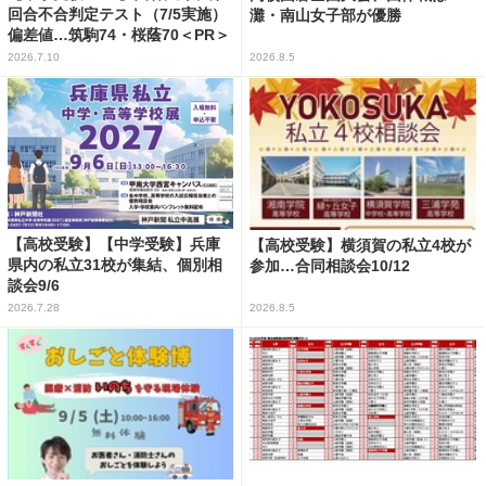
回合不合判定テスト（7/5実施）
灘・南山女子部が優勝
偏差値…筑駒74・桜蔭70＜PR＞
2026.7.10
2026.8.5
【高校受験】【中学受験】兵庫
【高校受験】横須賀の私立4校が
県内の私立31校が集結、個別相
参加…合同相談会10/12
談会9/6
2026.7.28
2026.8.5