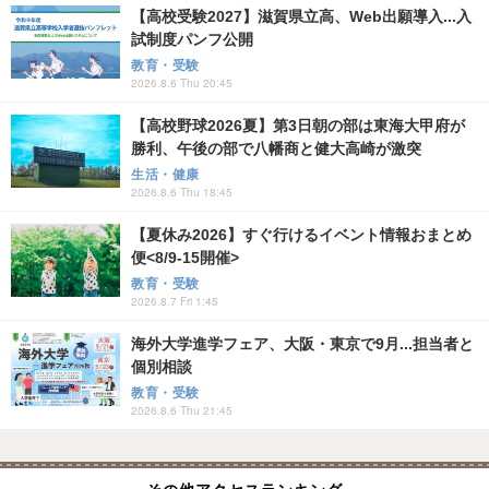
【高校受験2027】滋賀県立高、Web出願導入...入
試制度パンフ公開
教育・受験
2026.8.6 Thu 20:45
【高校野球2026夏】第3日朝の部は東海大甲府が
勝利、午後の部で八幡商と健大高崎が激突
生活・健康
2026.8.6 Thu 18:45
【夏休み2026】すぐ行けるイベント情報おまとめ
便<8/9-15開催>
教育・受験
2026.8.7 Fri 1:45
海外大学進学フェア、大阪・東京で9月...担当者と
個別相談
教育・受験
2026.8.6 Thu 21:45