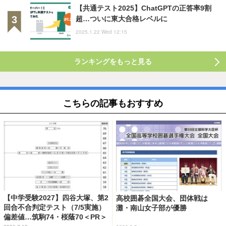
【共通テスト2025】ChatGPTの正答率9割
超…ついに東大合格レベルに
2025.1.22 Wed 12:15
ランキングをもっと見る
こちらの記事もおすすめ
【中学受験2027】四谷大塚、第2
高校囲碁全国大会、団体戦は
回合不合判定テスト（7/5実施）
灘・南山女子部が優勝
偏差値…筑駒74・桜蔭70＜PR＞