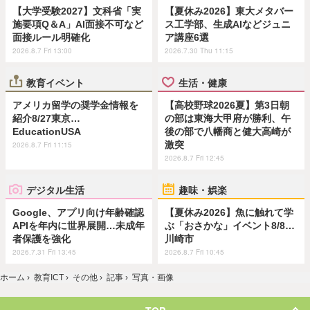
【大学受験2027】文科省「実
【夏休み2026】東大メタバー
施要項Q＆A」AI面接不可など
ス工学部、生成AIなどジュニ
面接ルール明確化
ア講座6選
2026.8.7 Fri 13:00
2026.7.30 Thu 11:15
教育イベント
生活・健康
アメリカ留学の奨学金情報を
【高校野球2026夏】第3日朝
紹介8/27東京…
の部は東海大甲府が勝利、午
EducationUSA
後の部で八幡商と健大高崎が
激突
2026.8.7 Fri 11:15
2026.8.7 Fri 12:45
デジタル生活
趣味・娯楽
Google、アプリ向け年齢確認
【夏休み2026】魚に触れて学
APIを年内に世界展開…未成年
ぶ「おさかな」イベント8/8…
者保護を強化
川崎市
2026.7.31 Fri 13:45
2026.8.7 Fri 10:45
ホーム
›
教育ICT
›
その他
›
記事
›
写真・画像