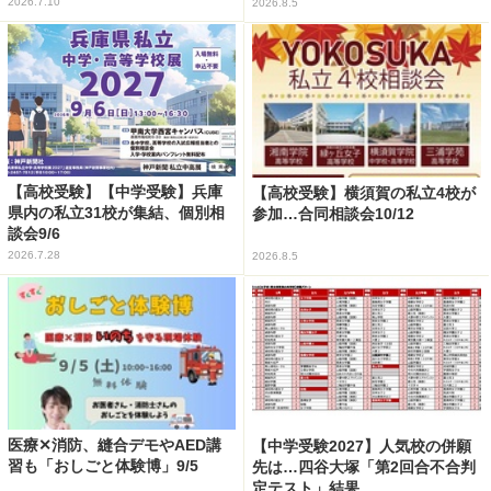
2026.7.10
2026.8.5
【高校受験】【中学受験】兵庫
【高校受験】横須賀の私立4校が
県内の私立31校が集結、個別相
参加…合同相談会10/12
談会9/6
2026.7.28
2026.8.5
医療✕消防、縫合デモやAED講
【中学受験2027】人気校の併願
習も「おしごと体験博」9/5
先は…四谷大塚「第2回合不合判
定テスト」結果