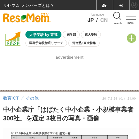
リセマム メンバーズ
Language
JP
/
CN
menu
search
大学受験 by 東進
医学部
東大受験
医専予備校徹底リサーチ
河合塾×東大特集
親子で考える大学選び
高校受験
中学受験
小学校受験
advertisement
共通テスト
夏休み
8月開催学校説明会・相談会
8月開催イベント・WS
全国公立高校 過去問
人気記事
自由研究教材（小学生向け）
自由研究教材（中学生向け）
ランキング
教育ICT
その他
2017.3.24（金） 21:00
中小企業庁「はばたく中小企業・小規模事業者
300社」を選定 3枚目の写真・画像