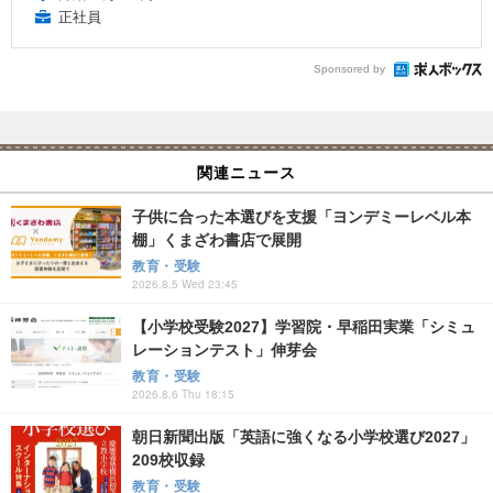
正社員
Sponsored by
関連ニュース
子供に合った本選びを支援「ヨンデミーレベル本
棚」くまざわ書店で展開
教育・受験
2026.8.5 Wed 23:45
【小学校受験2027】学習院・早稲田実業「シミュ
レーションテスト」伸芽会
教育・受験
2026.8.6 Thu 18:15
朝日新聞出版「英語に強くなる小学校選び2027」
209校収録
教育・受験