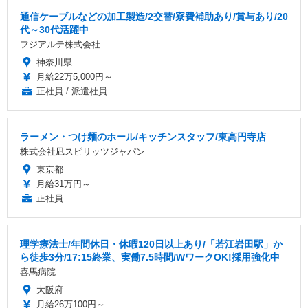
通信ケーブルなどの加工製造/2交替/寮費補助あり/賞与あり/20
代～30代活躍中
フジアルテ株式会社
神奈川県
月給22万5,000円～
正社員 / 派遣社員
ラーメン・つけ麺のホール/キッチンスタッフ/東高円寺店
株式会社凪スピリッツジャパン
東京都
月給31万円～
正社員
理学療法士/年間休日・休暇120日以上あり/「若江岩田駅」か
ら徒歩3分/17:15終業、実働7.5時間/WワークOK!採用強化中
喜馬病院
大阪府
月給26万100円～