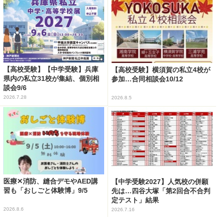
【高校受験】【中学受験】兵庫
【高校受験】横須賀の私立4校が
県内の私立31校が集結、個別相
参加…合同相談会10/12
談会9/6
2026.7.28
2026.8.5
医療✕消防、縫合デモやAED講
【中学受験2027】人気校の併願
習も「おしごと体験博」9/5
先は…四谷大塚「第2回合不合判
定テスト」結果
2026.8.6
2026.7.16