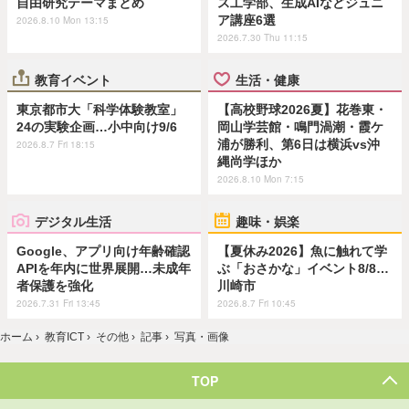
自由研究テーマまとめ
ス工学部、生成AIなどジュニ
ア講座6選
2026.8.10 Mon 13:15
2026.7.30 Thu 11:15
教育イベント
生活・健康
東京都市大「科学体験教室」
【高校野球2026夏】花巻東・
24の実験企画…小中向け9/6
岡山学芸館・鳴門渦潮・霞ケ
浦が勝利、第6日は横浜vs沖
2026.8.7 Fri 18:15
縄尚学ほか
2026.8.10 Mon 7:15
デジタル生活
趣味・娯楽
Google、アプリ向け年齢確認
【夏休み2026】魚に触れて学
APIを年内に世界展開…未成年
ぶ「おさかな」イベント8/8…
者保護を強化
川崎市
2026.7.31 Fri 13:45
2026.8.7 Fri 10:45
ホーム
›
教育ICT
›
その他
›
記事
›
写真・画像
TOP