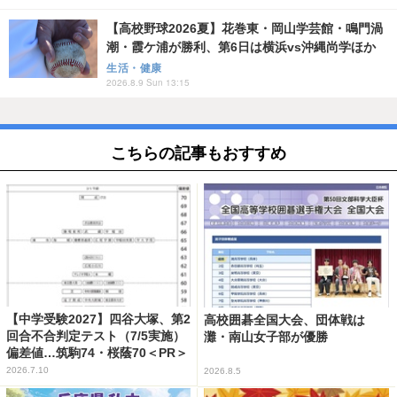
【高校野球2026夏】花巻東・岡山学芸館・鳴門渦
潮・霞ケ浦が勝利、第6日は横浜vs沖縄尚学ほか
生活・健康
2026.8.9 Sun 13:15
こちらの記事もおすすめ
【中学受験2027】四谷大塚、第2
高校囲碁全国大会、団体戦は
回合不合判定テスト（7/5実施）
灘・南山女子部が優勝
偏差値…筑駒74・桜蔭70＜PR＞
2026.7.10
2026.8.5