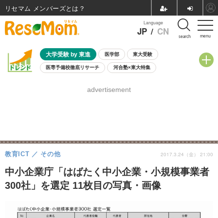
リセマム メンバーズ
Language
JP
/
CN
menu
search
大学受験 by 東進
医学部
東大受験
医専予備校徹底リサーチ
河合塾×東大特集
親子で考える大学選び
高校受験
中学受験
小学校受験
advertisement
共通テスト
夏休み
8月開催学校説明会・相談会
8月開催イベント・WS
全国公立高校 過去問
人気記事
自由研究教材（小学生向け）
自由研究教材（中学生向け）
ランキング
教育ICT
その他
2017.3.24（金） 21:00
中小企業庁「はばたく中小企業・小規模事業者
300社」を選定 11枚目の写真・画像