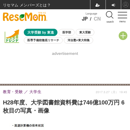
リセマム メンバーズ
Language
JP
/
CN
menu
search
大学受験 by 東進
医学部
東大受験
医専予備校徹底リサーチ
河合塾×東大特集
親子で考える大学選び
高校受験
中学受験
小学校受験
advertisement
共通テスト
夏休み
8月開催学校説明会・相談会
8月開催イベント・WS
全国公立高校 過去問
人気記事
自由研究教材（小学生向け）
自由研究教材（中学生向け）
ランキング
教育・受験
大学生
2017.3.27（月） 19:45
H28年度、大学図書館資料費は746億100万円 6
枚目の写真・画像