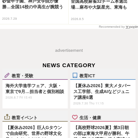
砂金甲子園、神戸女学院が優
全国高校麻雀32チーム本選出
勝…全国14校の中高生が腕競う
場…麻布や大阪星光、東海も
2026.7.29
2026.8.5
Recommended by
advertisement
NEWS CATEGORY
教育・受験
教育ICT
海外大学進学フェア、大阪・
【夏休み2026】東大メタバー
東京で9月…担当者と個別相談
ス工学部、生成AIなどジュニ
ア講座6選
2026.8.7 Fri 15:45
2026.7.30 Thu 11:15
教育イベント
生活・健康
【夏休み2026】巨人Gタウン
【高校野球2026夏】第3日朝
で自由研究、世界の野球文化
の部は東海大甲府が勝利、午