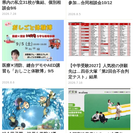
県内の私立31校が集結、個別相
参加…合同相談会10/12
談会9/6
2026.7.28
2026.8.5
医療✕消防、縫合デモやAED講
【中学受験2027】人気校の併願
習も「おしごと体験博」9/5
先は…四谷大塚「第2回合不合判
定テスト」結果
2026.8.6
2026.7.16