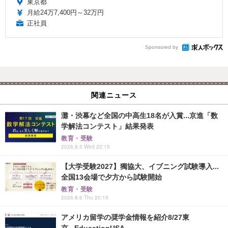
東京都
月給24万7,400円～32万円
正社員
Sponsored by
関連ニュース
灘・渋幕など全国の中高生18名が入賞...京進「数
学解法コンテスト」結果発表
教育・受験
2026.8.5 Wed 22:15
【大学受験2027】獨協大、イブニング試験導入...
全国13会場で夕方から試験開始
教育・受験
2026.8.6 Thu 20:15
アメリカ留学の奨学金情報を紹介8/27東
京...EducationUSA