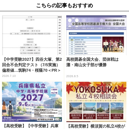
こちらの記事もおすすめ
【中学受験2027】四谷大塚、第2
高校囲碁全国大会、団体戦は
回合不合判定テスト（7/5実施）
灘・南山女子部が優勝
偏差値…筑駒74・桜蔭70＜PR＞
2026.7.10
2026.8.5
【高校受験】【中学受験】兵庫
【高校受験】横須賀の私立4校が