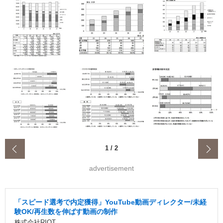
‹
1
/
2
advertisement
「スピード選考で内定獲得」YouTube動画ディレクター/未経
験OK/再生数を伸ばす動画の制作
株式会社RIOT