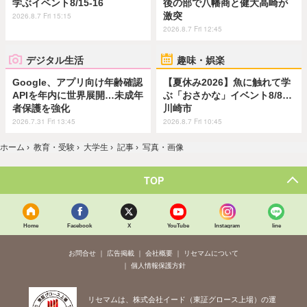
学ぶイベント8/15-16
後の部で八幡商と健大高崎が
激突
2026.8.7 Fri 15:15
2026.8.7 Fri 12:45
デジタル生活
趣味・娯楽
Google、アプリ向け年齢確認
【夏休み2026】魚に触れて学
APIを年内に世界展開…未成年
ぶ「おさかな」イベント8/8…
者保護を強化
川崎市
2026.7.31 Fri 13:45
2026.8.7 Fri 10:45
ホーム
›
教育・受験
›
大学生
›
記事
›
写真・画像
TOP
Home
Facebook
X
YouTube
Instagram
line
お問合せ
広告掲載
会社概要
リセマムについて
個人情報保護方針
リセマムは、株式会社イード（東証グロース上場）の運