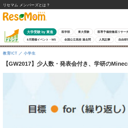
リセマム メンバーズ
大学受験 by 東進
医学部
東大受験
医専予備校徹底リサー
8月開催イベント・WS
全国公立高校 過去問
人気記事
自由研
教育ICT
小学生
【GW2017】少人数・発表会付き、学研のMinecr