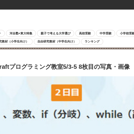
チ
河合塾×東大特集
親子で考える大学選び
高校受験
中学受験
小学校受
究教材（小学生向け）
自由研究教材（中学生向け）
ランキング
aftプログラミング教室5/3-5 8枚目の写真・画像