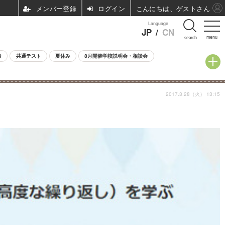
ログイン
こんにちは、ゲストさん
Language
JP
/
CN
menu
search
験
共通テスト
夏休み
8月開催学校説明会・相談会
2017.3.28（火） 13:15