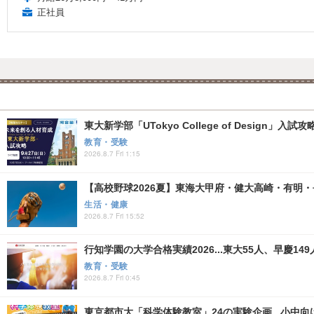
正社員
東大新学部「UTokyo College of Design」入試
教育・受験
2026.8.7 Fri 1:15
【高校野球2026夏】東海大甲府・健大高崎・有明・長
生活・健康
2026.8.7 Fri 15:52
行知学園の大学合格実績2026...東大55人、早慶149
教育・受験
2026.8.7 Fri 0:45
東京都市大「科学体験教室」24の実験企画...小中向け