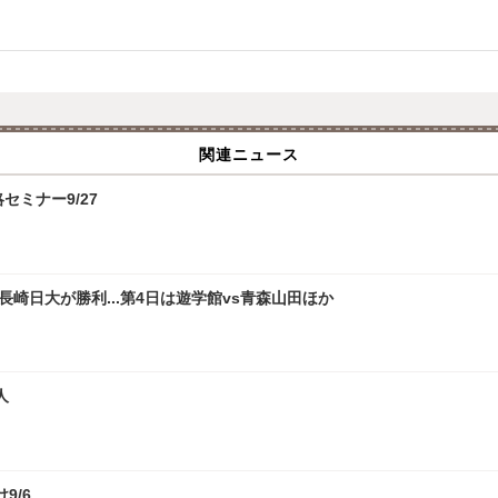
関連ニュース
攻略セミナー9/27
崎日大が勝利...第4日は遊学館vs青森山田ほか
人
9/6