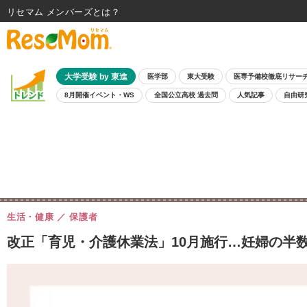
リセマム メンバーズ
大学受験 by 東進
医学部
東大受験
医専予備校徹底リサー
8月開催イベント・WS
全国公立高校 過去問
人気記事
自由研
生活・健康
保護者
改正「育児・介護休業法」10月施行…妊婦の半数