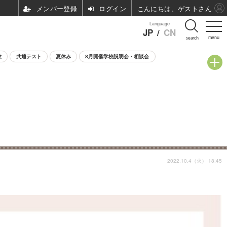
ログイン
こんにちは、ゲストさん
Language
JP
/
CN
menu
search
験
共通テスト
夏休み
8月開催学校説明会・相談会
2022.10.4（火） 18:45