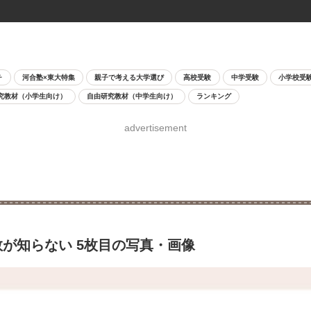
チ
河合塾×東大特集
親子で考える大学選び
高校受験
中学受験
小学校受
究教材（小学生向け）
自由研究教材（中学生向け）
ランキング
advertisement
が知らない 5枚目の写真・画像