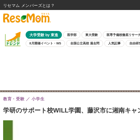
リセマム メンバーズ
大学受験 by 東進
医学部
東大受験
医専予備校徹底リサー
8月開催イベント・WS
全国公立高校 過去問
人気記事
自由研
教育・受験
小学生
学研のサポート校WILL学園、藤沢市に湘南キャン