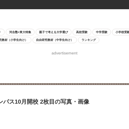
チ
河合塾×東大特集
親子で考える大学選び
高校受験
中学受験
小学校受
究教材（小学生向け）
自由研究教材（中学生向け）
ランキング
advertisement
パス10月開校 2枚目の写真・画像