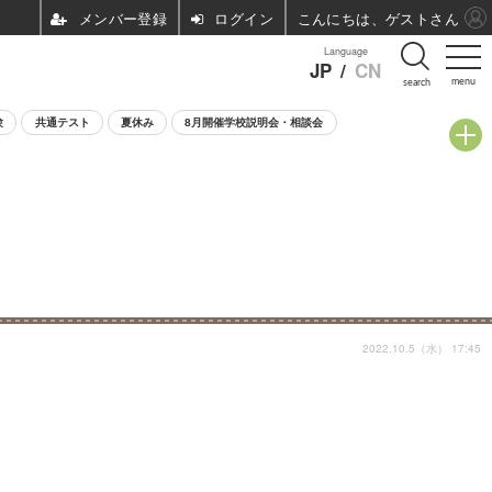
ログイン
こんにちは、ゲストさん
Language
JP
/
CN
menu
search
験
共通テスト
夏休み
8月開催学校説明会・相談会
2022.10.5（水） 17:45