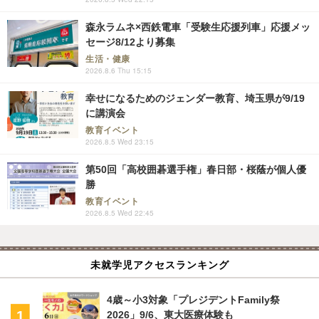
森永ラムネ×西鉄電車「受験生応援列車」応援メッ
セージ8/12より募集
生活・健康
2026.8.6 Thu 15:15
幸せになるためのジェンダー教育、埼玉県が9/19
に講演会
教育イベント
2026.8.5 Wed 23:15
第50回「高校囲碁選手権」春日部・桜蔭が個人優
勝
教育イベント
2026.8.5 Wed 22:45
未就学児アクセスランキング
4歳～小3対象「プレジデントFamily祭
2026」9/6、東大医療体験も