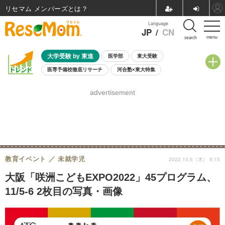
リセマム メンバーズ
Language
JP
/
CN
menu
search
大学受験 by 東進
医学部
東大受験
医専予備校徹底リサーチ
河合塾×東大特集
親子で考える大学選び
高校受験
中学受験
小学校受験
advertisement
共通テスト
夏休み
8月開催学校説明会・相談会
8月開催イベント・WS
全国公立高校 過去問
人気記事
自由研究教材（小学生向け）
自由研究教材（中学生向け）
ランキング
教育イベント
未就学児
2022.10.6（木） 9:15
大阪「咲洲こどもEXPO2022」45プログラム、
11/5-6 2枚目の写真・画像