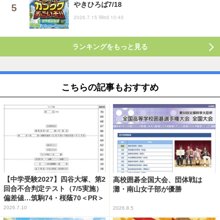
やきひろば7/18
2026.7.15 Wed 10:45
ランキングをもっと見る
こちらの記事もおすすめ
【中学受験2027】四谷大塚、第2
高校囲碁全国大会、団体戦は
回合不合判定テスト（7/5実施）
灘・南山女子部が優勝
偏差値…筑駒74・桜蔭70＜PR＞
2026.7.10
2026.8.5