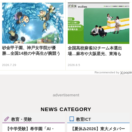
砂金甲子園、神戸女学院が優
全国高校麻雀32チーム本選出
勝…全国14校の中高生が腕競う
場…麻布や大阪星光、東海も
2026.7.29
2026.8.5
Recommended by
advertisement
NEWS CATEGORY
教育・受験
教育ICT
【中学受験】希学園「AI・
【夏休み2026】東大メタバー