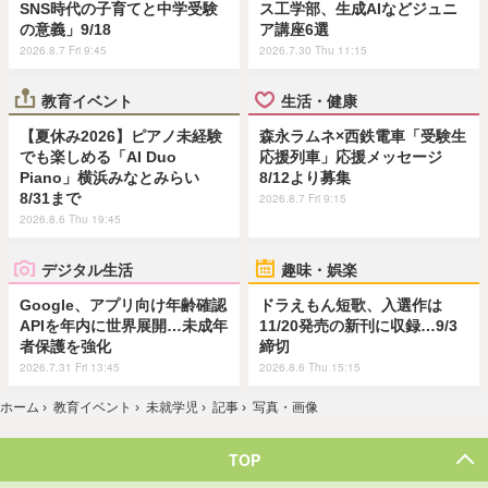
SNS時代の子育てと中学受験
ス工学部、生成AIなどジュニ
の意義」9/18
ア講座6選
2026.8.7 Fri 9:45
2026.7.30 Thu 11:15
教育イベント
生活・健康
【夏休み2026】ピアノ未経験
森永ラムネ×西鉄電車「受験生
でも楽しめる「AI Duo
応援列車」応援メッセージ
Piano」横浜みなとみらい
8/12より募集
8/31まで
2026.8.7 Fri 9:15
2026.8.6 Thu 19:45
デジタル生活
趣味・娯楽
Google、アプリ向け年齢確認
ドラえもん短歌、入選作は
APIを年内に世界展開…未成年
11/20発売の新刊に収録…9/3
者保護を強化
締切
2026.7.31 Fri 13:45
2026.8.6 Thu 15:15
ホーム
›
教育イベント
›
未就学児
›
記事
›
写真・画像
TOP