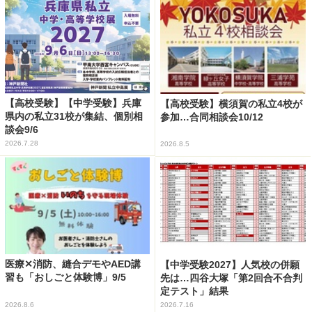
【高校受験】【中学受験】兵庫
【高校受験】横須賀の私立4校が
県内の私立31校が集結、個別相
参加…合同相談会10/12
談会9/6
2026.7.28
2026.8.5
医療✕消防、縫合デモやAED講
【中学受験2027】人気校の併願
習も「おしごと体験博」9/5
先は…四谷大塚「第2回合不合判
定テスト」結果
2026.8.6
2026.7.16