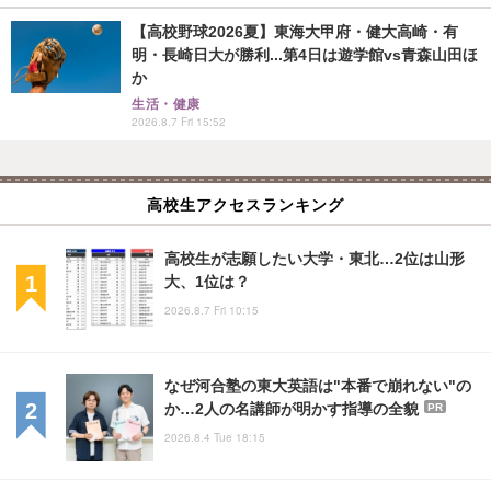
【高校野球2026夏】東海大甲府・健大高崎・有
明・長崎日大が勝利...第4日は遊学館vs青森山田ほ
か
生活・健康
2026.8.7 Fri 15:52
高校生アクセスランキング
高校生が志願したい大学・東北…2位は山形
大、1位は？
2026.8.7 Fri 10:15
なぜ河合塾の東大英語は"本番で崩れない"の
か…2人の名講師が明かす指導の全貌
PR
2026.8.4 Tue 18:15