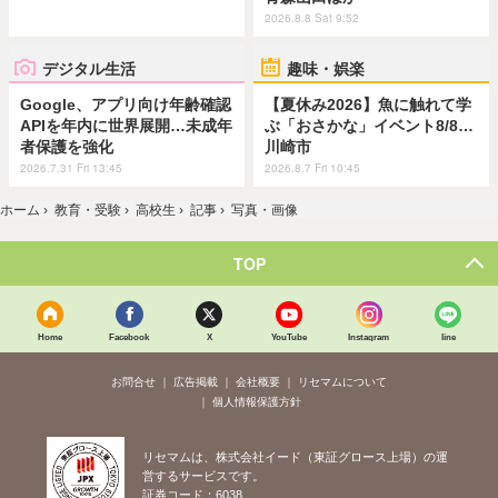
2026.8.8 Sat 9:52
デジタル生活
趣味・娯楽
Google、アプリ向け年齢確認
【夏休み2026】魚に触れて学
APIを年内に世界展開…未成年
ぶ「おさかな」イベント8/8…
者保護を強化
川崎市
2026.7.31 Fri 13:45
2026.8.7 Fri 10:45
ホーム
›
教育・受験
›
高校生
›
記事
›
写真・画像
TOP
Home
Facebook
X
YouTube
Instagram
line
お問合せ
広告掲載
会社概要
リセマムについて
個人情報保護方針
リセマムは、株式会社イード（東証グロース上場）の運
営するサービスです。
証券コード：6038