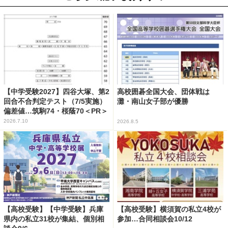
【中学受験2027】四谷大塚、第2
高校囲碁全国大会、団体戦は
回合不合判定テスト（7/5実施）
灘・南山女子部が優勝
偏差値…筑駒74・桜蔭70＜PR＞
2026.7.10
2026.8.5
【高校受験】【中学受験】兵庫
【高校受験】横須賀の私立4校が
県内の私立31校が集結、個別相
参加…合同相談会10/12