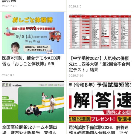
談会9/6
2026.7.28
2026.8.5
医療✕消防、縫合デモやAED講
【中学受験2027】人気校の併願
習も「おしごと体験博」9/5
先は…四谷大塚「第2回合不合判
定テスト」結果
2026.8.6
2026.7.16
全国高校麻雀32チーム本選出
司法試験予備試験2026、解答速
場…麻布や大阪星光、東海も
報＆総評動画を無料公開…アガ