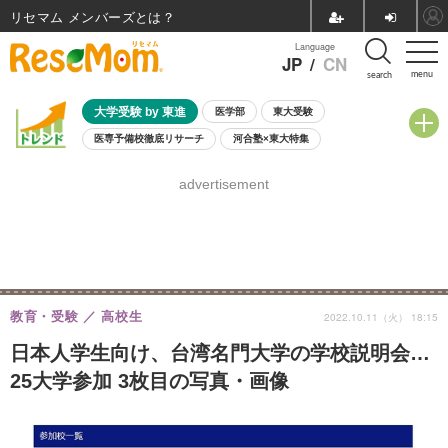
リセマム メンバーズ
Language
JP
/
CN
menu
search
大学受験 by 東進
医学部
東大受験
医専予備校徹底リサーチ
河合塾×東大特集
親子で考える大学選び
高校受験
中学受験
小学校受験
advertisement
共通テスト
夏休み
8月開催学校説明会・相談会
8月開催イベント・WS
全国公立高校 過去問
人気記事
自由研究教材（小学生向け）
自由研究教材（中学生向け）
ランキング
教育・受験
高校生
2022.10.11（火） 18:15
日本人学生向け、台湾名門大学の学校説明会…
25大学参加 3枚目の写真・画像