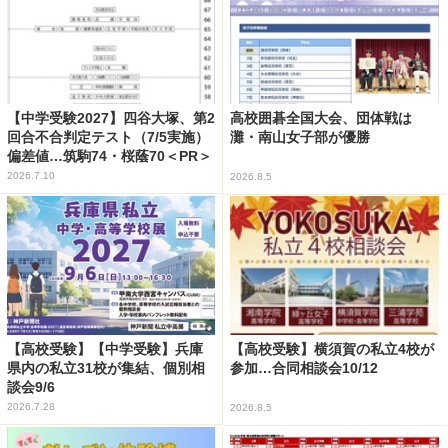
【中学受験2027】四谷大塚、第2
高校囲碁全国大会、団体戦は
回合不合判定テスト（7/5実施）
灘・南山女子部が優勝
偏差値…筑駒74・桜蔭70＜PR＞
2026.7.10
2026.8.5
【高校受験】【中学受験】兵庫
【高校受験】横須賀の私立4校が
県内の私立31校が集結、個別相
参加…合同相談会10/12
談会9/6
2026.7.28
2026.8.5