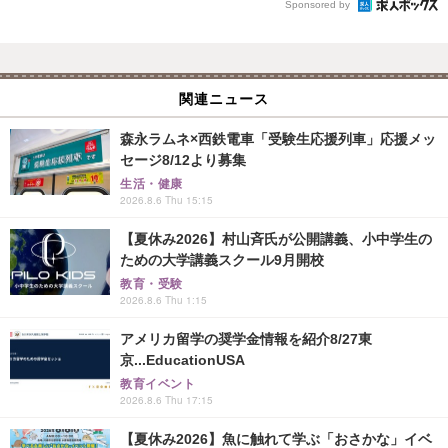
Sponsored by
関連ニュース
森永ラムネ×西鉄電車「受験生応援列車」応援メッ
セージ8/12より募集
生活・健康
2026.8.6 Thu 15:15
【夏休み2026】村山斉氏が公開講義、小中学生の
ための大学講義スクール9月開校
教育・受験
2026.8.6 Thu 1:15
アメリカ留学の奨学金情報を紹介8/27東
京...EducationUSA
教育イベント
2026.8.6 Thu 17:15
【夏休み2026】魚に触れて学ぶ「おさかな」イベ