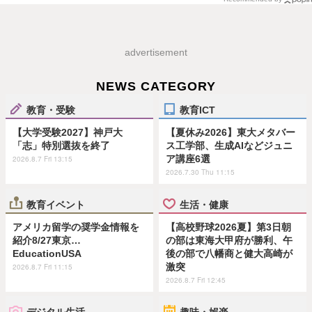
advertisement
NEWS CATEGORY
教育・受験
教育ICT
【大学受験2027】神戸大
【夏休み2026】東大メタバー
「志」特別選抜を終了
ス工学部、生成AIなどジュニ
ア講座6選
2026.8.7 Fri 13:15
2026.7.30 Thu 11:15
教育イベント
生活・健康
アメリカ留学の奨学金情報を
【高校野球2026夏】第3日朝
紹介8/27東京…
の部は東海大甲府が勝利、午
EducationUSA
後の部で八幡商と健大高崎が
激突
2026.8.7 Fri 11:15
2026.8.7 Fri 12:45
デジタル生活
趣味・娯楽