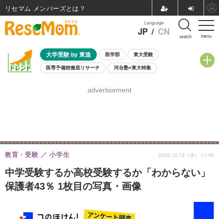
リセマム メンバーズ
Language
JP
/
CN
menu
search
大学受験 by 東進
医学部
東大受験
医専予備校徹底リサーチ
河合塾×東大特集
親子で考える大学選び
高校受験
中学受験
小学校受験
advertisement
共通テスト
夏休み
8月開催学校説明会・相談会
8月開催イベント・WS
全国公立高校 過去問
人気記事
自由研究教材（小学生向け）
自由研究教材（中学生向け）
ランキング
教育・受験
小学生
2022.10.12（水） 11:45
中学受験するか高校受験するか「わからない」
保護者43％ 1枚目の写真・画像