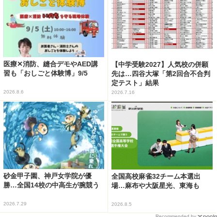
医療✕消防、縫合デモやAED講
【中学受験2027】人気校の併願
習も「おしごと体験博」9/5
先は…四谷大塚「第2回合不合判
定テスト」結果
2026.8.6
2026.7.16
砂金甲子園、神戸女学院が優
全国高校麻雀32チーム本選出
勝…全国14校の中高生が腕競う
場…麻布や大阪星光、東海も
2026.7.29
2026.8.5
Recommended by