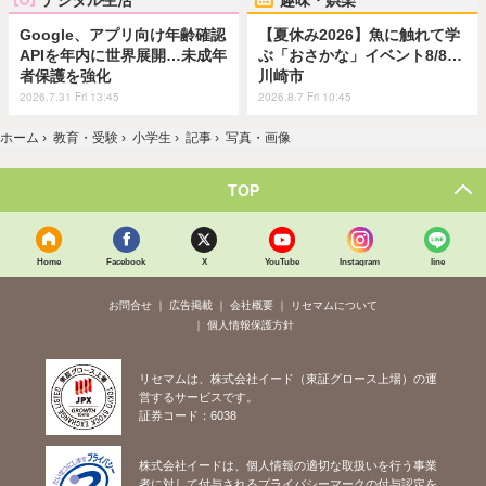
Google、アプリ向け年齢確認
【夏休み2026】魚に触れて学
APIを年内に世界展開…未成年
ぶ「おさかな」イベント8/8…
者保護を強化
川崎市
2026.7.31 Fri 13:45
2026.8.7 Fri 10:45
ホーム
›
教育・受験
›
小学生
›
記事
›
写真・画像
TOP
Home
Facebook
X
YouTube
Instagram
line
お問合せ
広告掲載
会社概要
リセマムについて
個人情報保護方針
リセマムは、株式会社イード（東証グロース上場）の運
営するサービスです。
証券コード：6038
株式会社イードは、個人情報の適切な取扱いを行う事業
者に対して付与されるプライバシーマークの付与認定を