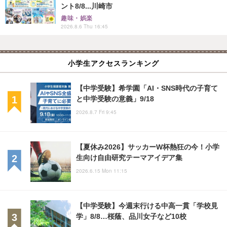
ント8/8...川崎市
趣味・娯楽
2026.8.6 Thu 16:45
小学生アクセスランキング
【中学受験】希学園「AI・SNS時代の子育て
と中学受験の意義」9/18
2026.8.7 Fri 9:45
【夏休み2026】サッカーW杯熱狂の今！小学
生向け自由研究テーマアイデア集
2026.6.15 Mon 11:15
【中学受験】今週末行ける中高一貫「学校見
学」8/8…桜蔭、品川女子など10校