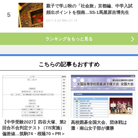
親子で学ぶ秋の「社会旅」京都編、中学入試
頻出ポイントを指南…SS-1馬屋原吉博先生
2017.9.25 Mon 21:15
ランキングをもっと見る
こちらの記事もおすすめ
【中学受験2027】四谷大塚、第2
高校囲碁全国大会、団体戦は
回合不合判定テスト（7/5実施）
灘・南山女子部が優勝
偏差値…筑駒74・桜蔭70＜PR＞