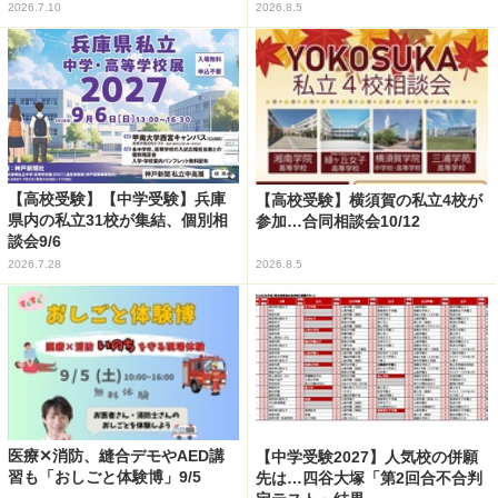
2026.7.10
2026.8.5
【高校受験】【中学受験】兵庫
【高校受験】横須賀の私立4校が
県内の私立31校が集結、個別相
参加…合同相談会10/12
談会9/6
2026.7.28
2026.8.5
医療✕消防、縫合デモやAED講
【中学受験2027】人気校の併願
習も「おしごと体験博」9/5
先は…四谷大塚「第2回合不合判