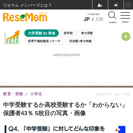
リセマム メンバーズ
Language
JP
/
CN
menu
search
大学受験 by 東進
医学部
東大受験
医専予備校徹底リサーチ
河合塾×東大特集
親子で考える大学選び
高校受験
中学受験
小学校受験
advertisement
共通テスト
夏休み
8月開催学校説明会・相談会
8月開催イベント・WS
全国公立高校 過去問
人気記事
自由研究教材（小学生向け）
自由研究教材（中学生向け）
ランキング
教育・受験
小学生
2022.10.12（水） 11:45
中学受験するか高校受験するか「わからない」
保護者43％ 5枚目の写真・画像