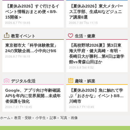
【夏休み2026】すぐ行けるイ
【夏休み2026】東大メタバー
ベント情報おまとめ便＜8/9-
ス工学部、生成AIなどジュニ
15開催＞
ア講座6選
2026.8.7 Fri 19:45
2026.7.30 Thu 11:15
教育イベント
生活・健康
東京都市大「科学体験教室」
【高校野球2026夏】第3日東
24の実験企画…小中向け9/6
海大甲府・健大高崎・有明・
長崎日大が勝利…第4日は遊学
2026.8.7 Fri 18:15
館vs青森山田ほか
2026.8.8 Sat 9:52
デジタル生活
趣味・娯楽
Google、アプリ向け年齢確認
【夏休み2026】魚に触れて学
APIを年内に世界展開…未成年
ぶ「おさかな」イベント8/8…
者保護を強化
川崎市
2026.7.31 Fri 13:45
2026.8.7 Fri 10:45
ホーム
›
教育・受験
›
小学生
›
記事
›
写真・画像