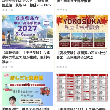
回合不合判定テスト（7/5実施）
灘・南山女子部が優勝
偏差値…筑駒74・桜蔭70＜PR＞
2026.7.10
2026.8.5
【高校受験】【中学受験】兵庫
【高校受験】横須賀の私立4校が
県内の私立31校が集結、個別相
参加…合同相談会10/12
談会9/6
2026.7.28
2026.8.5
医療✕消防、縫合デモやAED講
【中学受験2027】人気校の併願