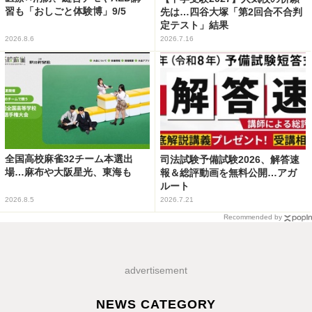
習も「おしごと体験博」9/5
先は…四谷大塚「第2回合不合判
定テスト」結果
2026.8.6
2026.7.16
全国高校麻雀32チーム本選出
司法試験予備試験2026、解答速
場…麻布や大阪星光、東海も
報＆総評動画を無料公開…アガ
ルート
2026.8.5
2026.7.21
Recommended by
advertisement
NEWS CATEGORY