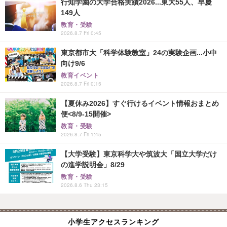
行知学園の大学合格実績2026...東大55人、早慶
149人
教育・受験
2026.8.7 Fri 0:45
東京都市大「科学体験教室」24の実験企画...小中
向け9/6
教育イベント
2026.8.7 Fri 0:15
【夏休み2026】すぐ行けるイベント情報おまとめ
便<8/9-15開催>
教育・受験
2026.8.7 Fri 1:45
【大学受験】東京科学大や筑波大「国立大学だけ
の進学説明会」8/29
教育・受験
2026.8.6 Thu 23:15
小学生アクセスランキング