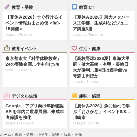
教育・受験
教育ICT
【夏休み2026】すぐ行けるイ
【夏休み2026】東大メタバー
ベント情報おまとめ便＜8/9-
ス工学部、生成AIなどジュニ
15開催＞
ア講座6選
2026.8.7 Fri 19:45
2026.7.30 Thu 11:15
教育イベント
生活・健康
東京都市大「科学体験教室」
【高校野球2026夏】東海大甲
24の実験企画…小中向け9/6
府・健大高崎・有明・長崎日
大が勝利…第4日は遊学館vs
2026.8.7 Fri 18:15
青森山田ほか
2026.8.8 Sat 9:52
デジタル生活
趣味・娯楽
Google、アプリ向け年齢確認
【夏休み2026】魚に触れて学
APIを年内に世界展開…未成年
ぶ「おさかな」イベント8/8…
者保護を強化
川崎市
2026.7.31 Fri 13:45
2026.8.7 Fri 10:45
ホーム
›
教育・受験
›
小学生
›
記事
›
写真・画像