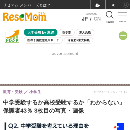
リセマム メンバーズ
Language
JP
/
CN
menu
search
大学受験 by 東進
医学部
東大受験
医専予備校徹底リサーチ
河合塾×東大特集
親子で考える大学選び
高校受験
中学受験
小学校受験
advertisement
共通テスト
夏休み
8月開催学校説明会・相談会
8月開催イベント・WS
全国公立高校 過去問
人気記事
自由研究教材（小学生向け）
自由研究教材（中学生向け）
ランキング
教育・受験
小学生
2022.10.12（水） 11:45
中学受験するか高校受験するか「わからない」
保護者43％ 3枚目の写真・画像