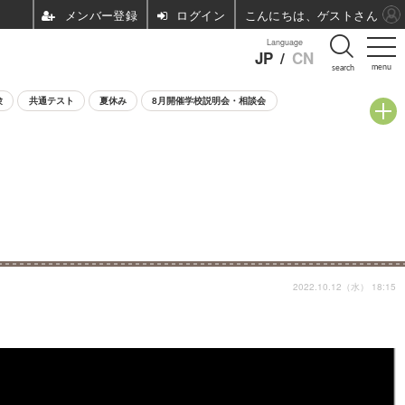
ログイン
こんにちは、ゲストさん
Language
JP
/
CN
menu
search
験
共通テスト
夏休み
8月開催学校説明会・相談会
2022.10.12（水） 18:15