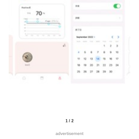
1
/
2
advertisement