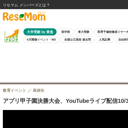
リセマム メンバーズ
大学受験 by 東進
医学部
東大受験
医専予備校徹底リサー
8月開催イベント・WS
全国公立高校 過去問
人気記事
自由研
教育イベント
高校生
アプリ甲子園決勝大会、YouTubeライブ配信10/