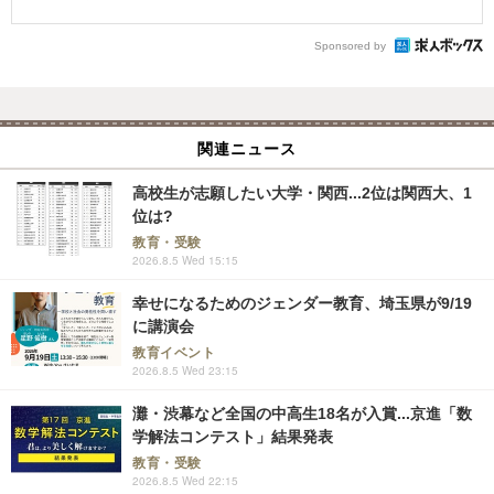
Sponsored by
関連ニュース
高校生が志願したい大学・関西...2位は関西大、1
位は?
教育・受験
2026.8.5 Wed 15:15
幸せになるためのジェンダー教育、埼玉県が9/19
に講演会
教育イベント
2026.8.5 Wed 23:15
灘・渋幕など全国の中高生18名が入賞...京進「数
学解法コンテスト」結果発表
教育・受験
2026.8.5 Wed 22:15