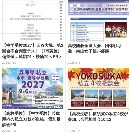
【中学受験2027】四谷大塚、第2
高校囲碁全国大会、団体戦は
回合不合判定テスト（7/5実施）
灘・南山女子部が優勝
偏差値…筑駒74・桜蔭70＜PR＞
2026.7.10
2026.8.5
【高校受験】【中学受験】兵庫
【高校受験】横須賀の私立4校が
県内の私立31校が集結、個別相
参加…合同相談会10/12
談会9/6
2026.7.28
2026.8.5