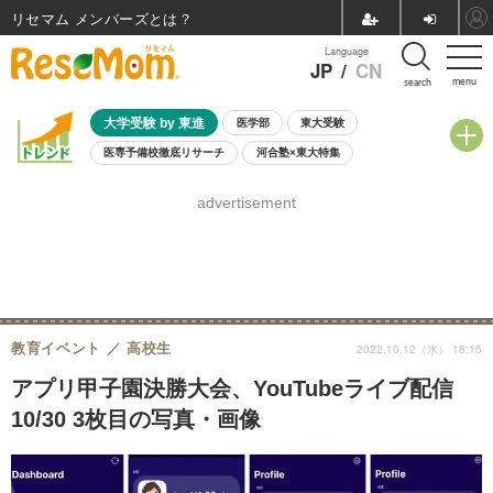
リセマム メンバーズ
Language
JP
/
CN
menu
search
大学受験 by 東進
医学部
東大受験
医専予備校徹底リサーチ
河合塾×東大特集
親子で考える大学選び
高校受験
中学受験
小学校受験
advertisement
共通テスト
夏休み
8月開催学校説明会・相談会
8月開催イベント・WS
全国公立高校 過去問
人気記事
自由研究教材（小学生向け）
自由研究教材（中学生向け）
ランキング
教育イベント
高校生
2022.10.12（水） 18:15
アプリ甲子園決勝大会、YouTubeライブ配信
10/30 3枚目の写真・画像