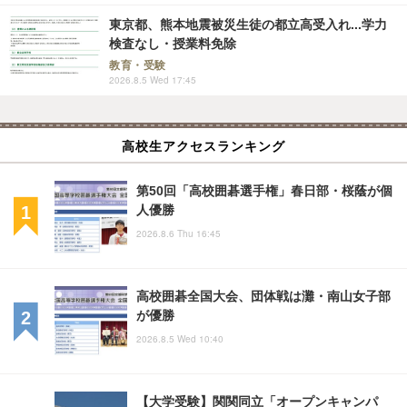
東京都、熊本地震被災生徒の都立高受入れ...学力
検査なし・授業料免除
教育・受験
2026.8.5 Wed 17:45
高校生アクセスランキング
第50回「高校囲碁選手権」春日部・桜蔭が個
人優勝
2026.8.6 Thu 16:45
高校囲碁全国大会、団体戦は灘・南山女子部
が優勝
2026.8.5 Wed 10:40
【大学受験】関関同立「オープンキャンパ