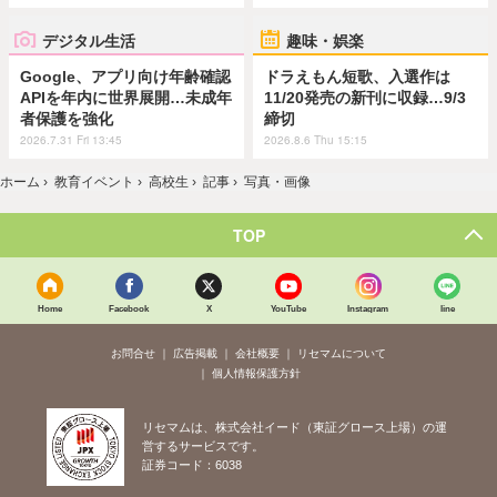
デジタル生活
趣味・娯楽
Google、アプリ向け年齢確認
ドラえもん短歌、入選作は
APIを年内に世界展開…未成年
11/20発売の新刊に収録…9/3
者保護を強化
締切
2026.7.31 Fri 13:45
2026.8.6 Thu 15:15
ホーム
›
教育イベント
›
高校生
›
記事
›
写真・画像
TOP
Home
Facebook
X
YouTube
Instagram
line
お問合せ
広告掲載
会社概要
リセマムについて
個人情報保護方針
リセマムは、株式会社イード（東証グロース上場）の運
営するサービスです。
証券コード：6038