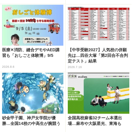
医療✕消防、縫合デモやAED講
【中学受験2027】人気校の併願
習も「おしごと体験博」9/5
先は…四谷大塚「第2回合不合判
定テスト」結果
2026.8.6
2026.7.16
砂金甲子園、神戸女学院が優
全国高校麻雀32チーム本選出
勝…全国14校の中高生が腕競う
場…麻布や大阪星光、東海も