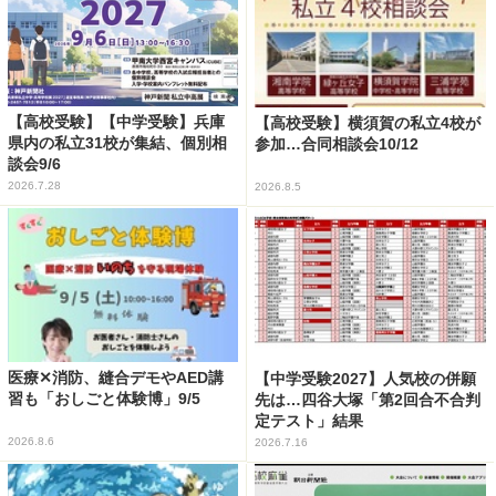
【高校受験】【中学受験】兵庫
【高校受験】横須賀の私立4校が
県内の私立31校が集結、個別相
参加…合同相談会10/12
談会9/6
2026.7.28
2026.8.5
医療✕消防、縫合デモやAED講
【中学受験2027】人気校の併願
習も「おしごと体験博」9/5
先は…四谷大塚「第2回合不合判
定テスト」結果
2026.8.6
2026.7.16