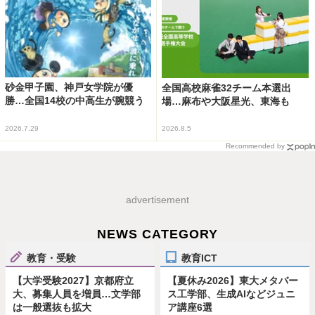
砂金甲子園、神戸女学院が優
全国高校麻雀32チーム本選出
勝…全国14校の中高生が腕競う
場…麻布や大阪星光、東海も
2026.7.29
2026.8.5
Recommended by
advertisement
NEWS CATEGORY
教育・受験
教育ICT
【大学受験2027】京都府立
【夏休み2026】東大メタバー
大、募集人員を増員…文学部
ス工学部、生成AIなどジュニ
は一般選抜も拡大
ア講座6選