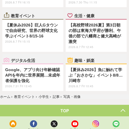
2026.8.7 Fri 16:15
2026.7.30 Thu 11:15
教育イベント
生活・健康
【夏休み2026】巨人Gタウン
【高校野球2026夏】第3日朝
で自由研究、世界の野球文化
の部は東海大甲府が勝利、午
学ぶイベント8/15-16
後の部で八幡商と健大高崎が
激突
2026.8.7 Fri 15:15
2026.8.7 Fri 12:45
デジタル生活
趣味・娯楽
Google、アプリ向け年齢確認
【夏休み2026】魚に触れて学
APIを年内に世界展開…未成年
ぶ「おさかな」イベント8/8…
者保護を強化
川崎市
2026.7.31 Fri 13:45
2026.8.7 Fri 10:45
ホーム
›
教育イベント
›
小学生
›
記事
›
写真・画像
TOP