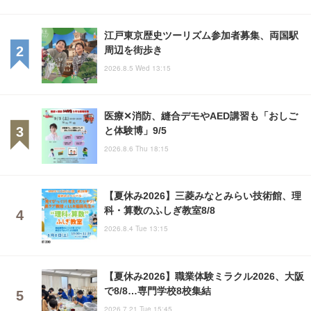
江戸東京歴史ツーリズム参加者募集、両国駅
周辺を街歩き
2026.8.5 Wed 13:15
医療✕消防、縫合デモやAED講習も「おしご
と体験博」9/5
2026.8.6 Thu 18:15
【夏休み2026】三菱みなとみらい技術館、理
科・算数のふしぎ教室8/8
2026.8.4 Tue 13:15
【夏休み2026】職業体験ミラクル2026、大阪
で8/8…専門学校8校集結
2026.7.21 Tue 15:45