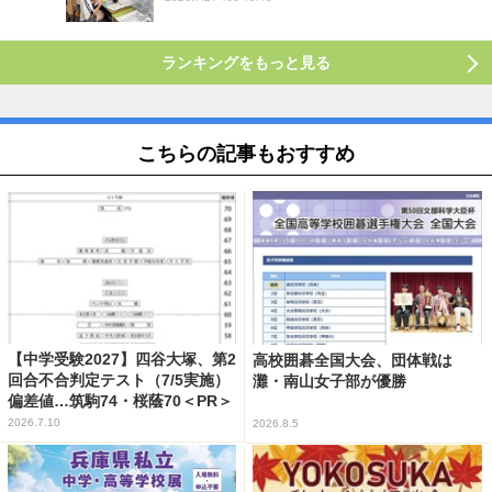
ランキングをもっと見る
こちらの記事もおすすめ
【中学受験2027】四谷大塚、第2
高校囲碁全国大会、団体戦は
回合不合判定テスト（7/5実施）
灘・南山女子部が優勝
偏差値…筑駒74・桜蔭70＜PR＞
2026.7.10
2026.8.5