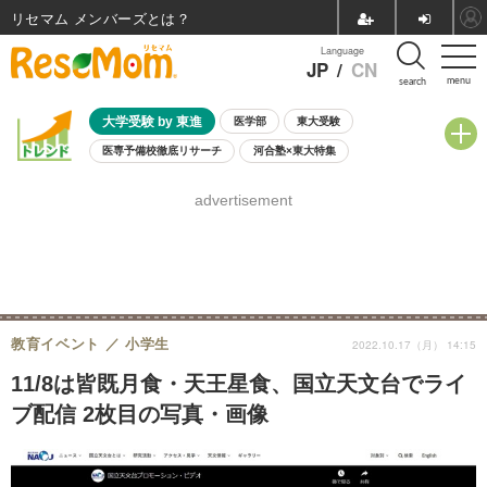
リセマム メンバーズ
Language
JP
/
CN
menu
search
大学受験 by 東進
医学部
東大受験
医専予備校徹底リサーチ
河合塾×東大特集
親子で考える大学選び
高校受験
中学受験
小学校受験
advertisement
共通テスト
夏休み
8月開催学校説明会・相談会
8月開催イベント・WS
全国公立高校 過去問
人気記事
自由研究教材（小学生向け）
自由研究教材（中学生向け）
ランキング
教育イベント
小学生
2022.10.17（月） 14:15
11/8は皆既月食・天王星食、国立天文台でライ
ブ配信 2枚目の写真・画像