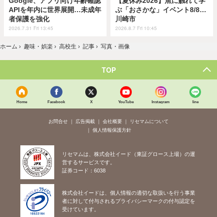
Google、アプリ向け年齢確認
【夏休み2026】魚に触れて学
APIを年内に世界展開…未成年
ぶ「おさかな」イベント8/8…
者保護を強化
川崎市
2026.7.31 Fri 13:45
2026.8.7 Fri 10:45
ホーム
›
趣味・娯楽
›
高校生
›
記事
›
写真・画像
TOP
Home
Facebook
X
YouTube
Instagram
line
お問合せ
広告掲載
会社概要
リセマムについて
個人情報保護方針
リセマムは、株式会社イード（東証グロース上場）の運
営するサービスです。
証券コード：6038
株式会社イードは、個人情報の適切な取扱いを行う事業
者に対して付与されるプライバシーマークの付与認定を
受けています。