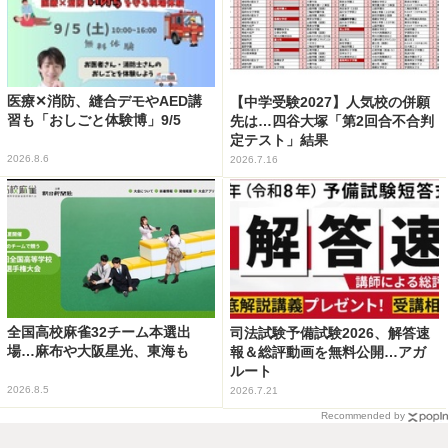
医療✕消防、縫合デモやAED講
【中学受験2027】人気校の併願
習も「おしごと体験博」9/5
先は…四谷大塚「第2回合不合判
定テスト」結果
2026.8.6
2026.7.16
全国高校麻雀32チーム本選出
司法試験予備試験2026、解答速
場…麻布や大阪星光、東海も
報＆総評動画を無料公開…アガ
ルート
2026.8.5
2026.7.21
Recommended by