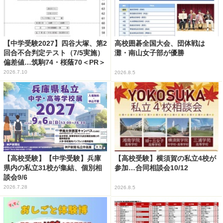
【中学受験2027】四谷大塚、第2
高校囲碁全国大会、団体戦は
回合不合判定テスト（7/5実施）
灘・南山女子部が優勝
偏差値…筑駒74・桜蔭70＜PR＞
2026.7.10
2026.8.5
【高校受験】【中学受験】兵庫
【高校受験】横須賀の私立4校が
県内の私立31校が集結、個別相
参加…合同相談会10/12
談会9/6
2026.7.28
2026.8.5