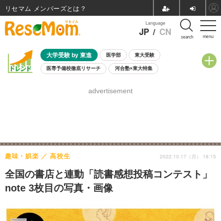
リセマム メンバーズ
Language
JP
/
CN
menu
search
大学受験 by 東進
医学部
東大受験
医専予備校徹底リサーチ
河合塾×東大特集
親子で考える大学選び
高校受験
中学受験
小学校受験
advertisement
共通テスト
夏休み
8月開催学校説明会・相談会
8月開催イベント・WS
全国公立高校 過去問
人気記事
自由研究教材（小学生向け）
自由研究教材（中学生向け）
ランキング
趣味・娯楽
高校生
2022.10.17（月） 18:15
全国の書店と連動「読書感想投稿コンテスト」
note 3枚目の写真・画像