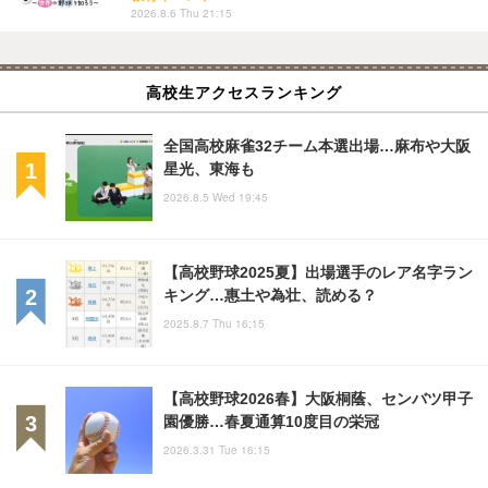
2026.8.6 Thu 21:15
高校生アクセスランキング
全国高校麻雀32チーム本選出場…麻布や大阪
星光、東海も
2026.8.5 Wed 19:45
【高校野球2025夏】出場選手のレア名字ラン
キング…惠土や為壮、読める？
2025.8.7 Thu 16:15
【高校野球2026春】大阪桐蔭、センバツ甲子
園優勝…春夏通算10度目の栄冠
2026.3.31 Tue 16:15