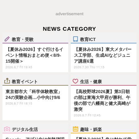
advertisement
NEWS CATEGORY
教育・受験
教育ICT
【夏休み2026】すぐ行けるイ
【夏休み2026】東大メタバー
ベント情報おまとめ便＜8/9-
ス工学部、生成AIなどジュニ
15開催＞
ア講座6選
2026.8.7 Fri 19:45
2026.7.30 Thu 11:15
教育イベント
生活・健康
東京都市大「科学体験教室」
【高校野球2026夏】第3日朝
24の実験企画…小中向け9/6
の部は東海大甲府が勝利、午
後の部で八幡商と健大高崎が
2026.8.7 Fri 18:15
激突
2026.8.7 Fri 12:45
デジタル生活
趣味・娯楽