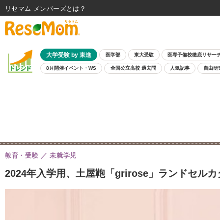
リセマム メンバーズ
大学受験 by 東進
医学部
東大受験
医専予備校徹底リサー
8月開催イベント・WS
全国公立高校 過去問
人気記事
自由研
教育・受験
未就学児
2024年入学用、土屋鞄「grirose」ランドセル