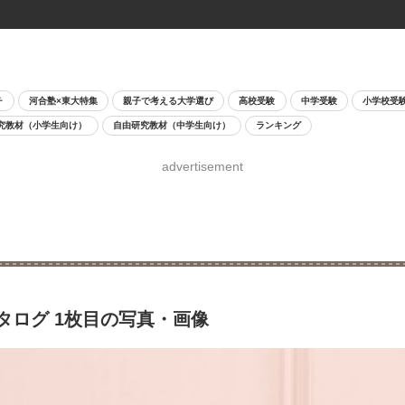
チ
河合塾×東大特集
親子で考える大学選び
高校受験
中学受験
小学校受
究教材（小学生向け）
自由研究教材（中学生向け）
ランキング
advertisement
カタログ 1枚目の写真・画像