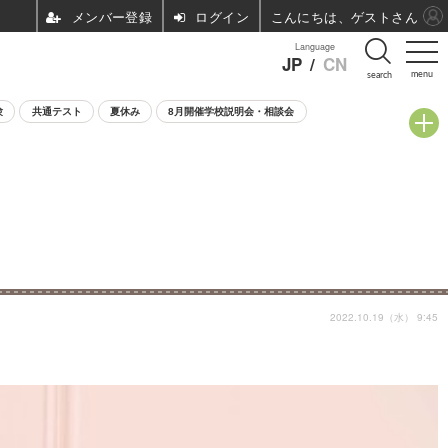
ログイン
こんにちは、ゲストさん
Language
JP
/
CN
menu
search
験
共通テスト
夏休み
8月開催学校説明会・相談会
2022.10.19（水） 9:45