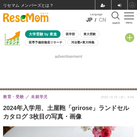
リセマム メンバーズ
Language
JP
/
CN
menu
search
大学受験 by 東進
医学部
東大受験
医専予備校徹底リサーチ
河合塾×東大特集
親子で考える大学選び
高校受験
中学受験
小学校受験
advertisement
共通テスト
夏休み
8月開催学校説明会・相談会
8月開催イベント・WS
全国公立高校 過去問
人気記事
自由研究教材（小学生向け）
自由研究教材（中学生向け）
ランキング
教育・受験
未就学児
2022.10.19（水） 9:45
2024年入学用、土屋鞄「grirose」ランドセル
カタログ 3枚目の写真・画像