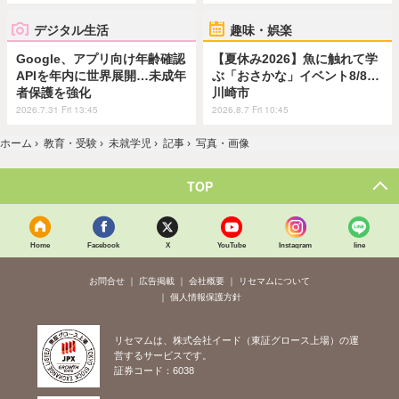
デジタル生活
趣味・娯楽
Google、アプリ向け年齢確認
【夏休み2026】魚に触れて学
APIを年内に世界展開…未成年
ぶ「おさかな」イベント8/8…
者保護を強化
川崎市
2026.7.31 Fri 13:45
2026.8.7 Fri 10:45
ホーム
›
教育・受験
›
未就学児
›
記事
›
写真・画像
TOP
Home
Facebook
X
YouTube
Instagram
line
お問合せ
広告掲載
会社概要
リセマムについて
個人情報保護方針
リセマムは、株式会社イード（東証グロース上場）の運
営するサービスです。
証券コード：6038