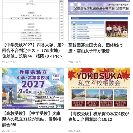
【中学受験2027】四谷大塚、第2
高校囲碁全国大会、団体戦は
回合不合判定テスト（7/5実施）
灘・南山女子部が優勝
偏差値…筑駒74・桜蔭70＜PR＞
2026.7.10
2026.8.5
【高校受験】【中学受験】兵庫
【高校受験】横須賀の私立4校が
県内の私立31校が集結、個別相
参加…合同相談会10/12
談会9/6
2026.7.28
2026.8.5