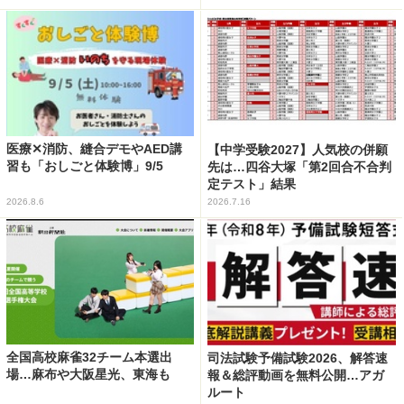
医療✕消防、縫合デモやAED講
【中学受験2027】人気校の併願
習も「おしごと体験博」9/5
先は…四谷大塚「第2回合不合判
定テスト」結果
2026.8.6
2026.7.16
全国高校麻雀32チーム本選出
司法試験予備試験2026、解答速
場…麻布や大阪星光、東海も
報＆総評動画を無料公開…アガ
ルート