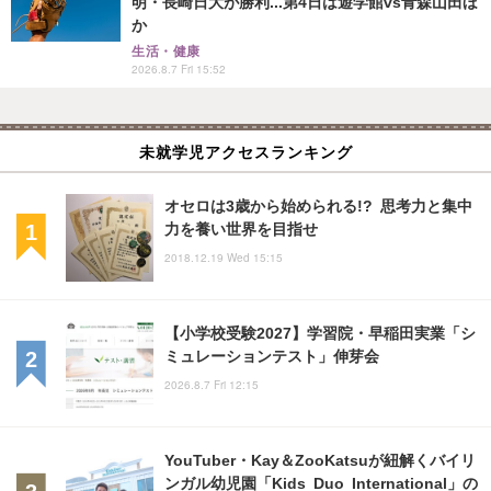
明・長崎日大が勝利...第4日は遊学館vs青森山田ほ
か
生活・健康
2026.8.7 Fri 15:52
未就学児アクセスランキング
オセロは3歳から始められる!? 思考力と集中
力を養い世界を目指せ
2018.12.19 Wed 15:15
【小学校受験2027】学習院・早稲田実業「シ
ミュレーションテスト」伸芽会
2026.8.7 Fri 12:15
YouTuber・Kay＆ZooKatsuが紐解くバイリ
ンガル幼児園「Kids Duo International」の