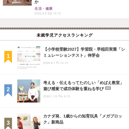
か
生活・健康
2026.8.8 Sat 15:15
未就学児アクセスランキング
【小学校受験2027】学習院・早稲田実業「シ
ミュレーションテスト」伸芽会
2026.8.7 Fri 12:15
考える・伝えるってたのしい「めばえ教室」
遊び感覚で成功体験を重ねる学び
PR
2026.1.15 Thu 9:15
カナダ発、1歳からの知育玩具「メガブロッ
ク」新商品