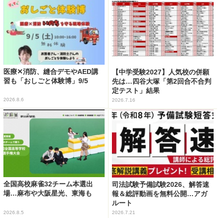
医療✕消防、縫合デモやAED講
【中学受験2027】人気校の併願
習も「おしごと体験博」9/5
先は…四谷大塚「第2回合不合判
定テスト」結果
2026.8.6
2026.7.16
全国高校麻雀32チーム本選出
司法試験予備試験2026、解答速
場…麻布や大阪星光、東海も
報＆総評動画を無料公開…アガ
ルート
2026.8.5
2026.7.21