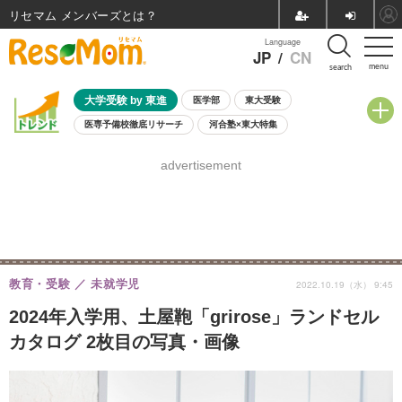
リセマム メンバーズ
Language
JP
/
CN
menu
search
大学受験 by 東進
医学部
東大受験
医専予備校徹底リサーチ
河合塾×東大特集
親子で考える大学選び
高校受験
中学受験
小学校受験
advertisement
共通テスト
夏休み
8月開催学校説明会・相談会
8月開催イベント・WS
全国公立高校 過去問
人気記事
自由研究教材（小学生向け）
自由研究教材（中学生向け）
ランキング
教育・受験
未就学児
2022.10.19（水） 9:45
2024年入学用、土屋鞄「grirose」ランドセル
カタログ 2枚目の写真・画像