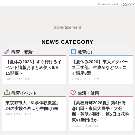
Recommended by
advertisement
NEWS CATEGORY
教育・受験
教育ICT
【夏休み2026】すぐ行けるイ
【夏休み2026】東大メタバー
ベント情報おまとめ便＜8/9-
ス工学部、生成AIなどジュニ
15開催＞
ア講座6選
2026.8.7 Fri 19:45
2026.7.30 Thu 11:15
教育イベント
生活・健康
東京都市大「科学体験教室」
【高校野球2026夏】第4日青
24の実験企画…小中向け9/6
森山田・東日大昌平・大分
商・英明が勝利、第5日は花巻
2026.8.7 Fri 18:15
東vs新田ほか
2026.8.9 Sun 9:15