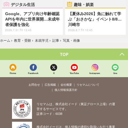
デジタル生活
趣味・娯楽
Google、アプリ向け年齢確認
【夏休み2026】魚に触れて学
APIを年内に世界展開…未成年
ぶ「おさかな」イベント8/8…
者保護を強化
川崎市
2026.7.31 Fri 13:45
2026.8.7 Fri 10:45
ホーム
›
教育・受験
›
未就学児
›
記事
›
写真・画像
TOP
Home
Facebook
X
YouTube
Instagram
line
お問合せ
広告掲載
会社概要
リセマムについて
個人情報保護方針
リセマムは、株式会社イード（東証グロース上場）の運
営するサービスです。
証券コード：6038
株式会社イードは、個人情報の適切な取扱いを行う事業