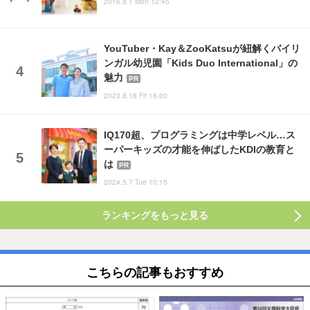
2016.8.1 Mon 12:45
YouTuber・Kay＆ZooKatsuが紐解くバイリ
ンガル幼児園「Kids Duo International」の
魅力
PR
2023.8.18 Fri 16:00
IQ170超、プログラミングは中学レベル…ス
ーパーキッズの才能を伸ばしたKDIの教育と
は
PR
2024.5.7 Tue 10:15
ランキングをもっと見る
こちらの記事もおすすめ