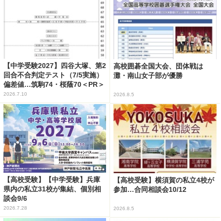
【中学受験2027】四谷大塚、第2
高校囲碁全国大会、団体戦は
回合不合判定テスト（7/5実施）
灘・南山女子部が優勝
偏差値…筑駒74・桜蔭70＜PR＞
2026.7.10
2026.8.5
【高校受験】【中学受験】兵庫
【高校受験】横須賀の私立4校が
県内の私立31校が集結、個別相
参加…合同相談会10/12
談会9/6
2026.7.28
2026.8.5