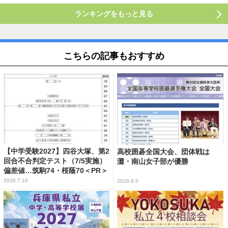
ランキングをもっと見る
こちらの記事もおすすめ
【中学受験2027】四谷大塚、第2
高校囲碁全国大会、団体戦は
回合不合判定テスト（7/5実施）
灘・南山女子部が優勝
偏差値…筑駒74・桜蔭70＜PR＞
2026.7.10
2026.8.5