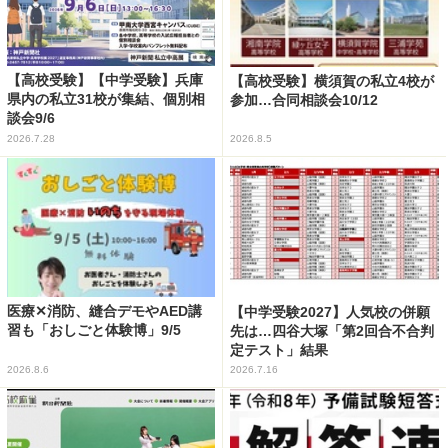
【高校受験】【中学受験】兵庫
【高校受験】横須賀の私立4校が
県内の私立31校が集結、個別相
参加…合同相談会10/12
談会9/6
2026.7.28
2026.8.5
医療✕消防、縫合デモやAED講
【中学受験2027】人気校の併願
習も「おしごと体験博」9/5
先は…四谷大塚「第2回合不合判
定テスト」結果
2026.8.6
2026.7.16