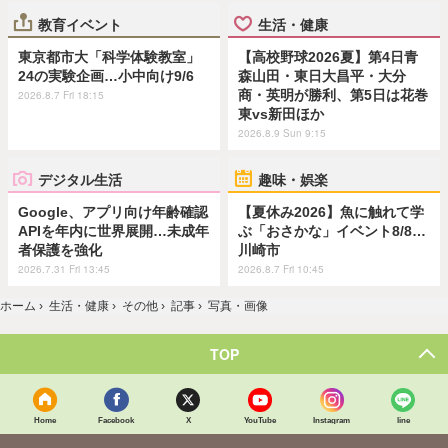
教育イベント
生活・健康
東京都市大「科学体験教室」
【高校野球2026夏】第4日青
24の実験企画…小中向け9/6
森山田・東日大昌平・大分
商・英明が勝利、第5日は花巻
2026.8.7 Fri 18:15
東vs新田ほか
2026.8.9 Sun 9:15
デジタル生活
趣味・娯楽
Google、アプリ向け年齢確認
【夏休み2026】魚に触れて学
APIを年内に世界展開…未成年
ぶ「おさかな」イベント8/8…
者保護を強化
川崎市
2026.7.31 Fri 13:45
2026.8.7 Fri 10:45
ホーム
›
生活・健康
›
その他
›
記事
›
写真・画像
TOP
Home
Facebook
X
YouTube
Instagram
line