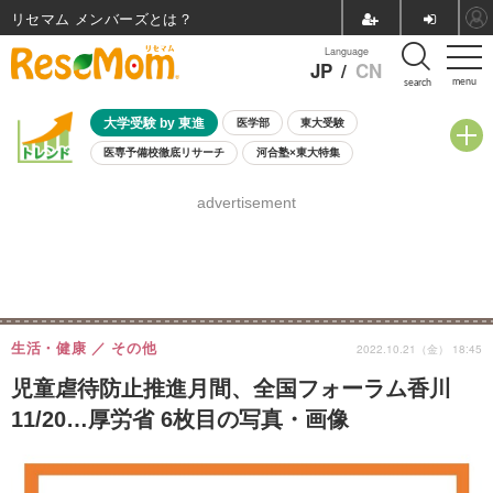
リセマム メンバーズ
Language
JP
/
CN
menu
search
大学受験 by 東進
医学部
東大受験
医専予備校徹底リサーチ
河合塾×東大特集
親子で考える大学選び
高校受験
中学受験
小学校受験
advertisement
共通テスト
夏休み
8月開催学校説明会・相談会
8月開催イベント・WS
全国公立高校 過去問
人気記事
自由研究教材（小学生向け）
自由研究教材（中学生向け）
ランキング
生活・健康
その他
2022.10.21（金） 18:45
児童虐待防止推進月間、全国フォーラム香川
11/20…厚労省 6枚目の写真・画像