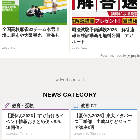
全国高校麻雀32チーム本選出
司法試験予備試験2026、解答速
場…麻布や大阪星光、東海も
報＆総評動画を無料公開…アガ
ルート
2026.8.5
2026.7.21
Recommended by
advertisement
NEWS CATEGORY
教育・受験
教育ICT
【夏休み2026】すぐ行けるイ
【夏休み2026】東大メタバー
ベント情報おまとめ便＜8/9-
ス工学部、生成AIなどジュニ
15開催＞
ア講座6選
2026.8.7 Fri 19:45
2026.7.30 Thu 11:15