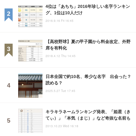
4位は「あちち」2016年珍しい名字ランキン
グ、1位は10人だけ
2016.9.16 Fri 16:45
【高校野球】夏の甲子園から料金改定、外野
席を有料化
2018.4.12 Thu 14:45
日本全国で約10名、希少な名字 出会った？
読める？
2025.5.27 Tue 17:45
キラキラネームランキング発表、「姫星（き
てぃ）」「本気（まじ）」など奇抜な名前も
2013.10.23 Wed 16:18