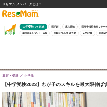
リセマム メンバーズ
大学受験 by 東進
医学部
東大受験
医専予備校徹底リサー
8月開催イベント・WS
全国公立高校 過去問
人気記事
自由研
教育・受験
小学生
【中学受験2023】わが子のスキルを最大限伸ば