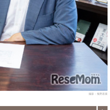
撮影：曳野若菜