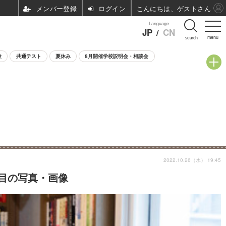
ログイン
こんにちは、ゲストさん
Language
JP
/
CN
menu
search
験
共通テスト
夏休み
8月開催学校説明会・相談会
2022.10.26（水） 19:45
枚目の写真・画像