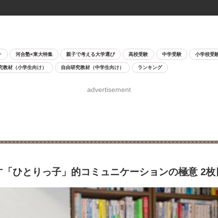
チ
河合塾×東大特集
親子で考える大学選び
高校受験
中学受験
小学校受
究教材（小学生向け）
自由研究教材（中学生向け）
ランキング
advertisement
す「ひとりっ子」的コミュニケーションの極意 2