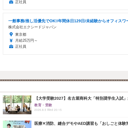
正社員
一般事務/推し活優先でOK!/年間休日129日/未経験からオフィスワ
株式会社エクシードジャパン
東京都
月給25万円～
正社員
【大学受験2027】名古屋商科大「特別奨学生入試」
教育・受験
2026.8.5 Wed 20:15
医療✕消防、縫合デモやAED講習も「おしごと体験博