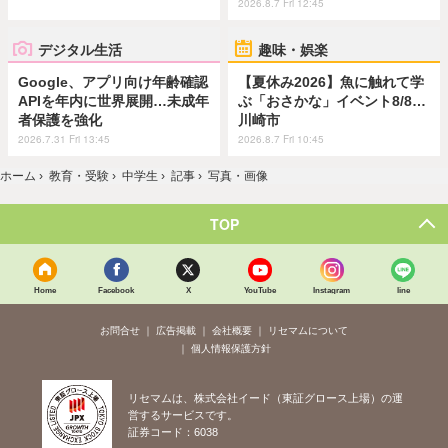
2026.8.7 Fri 12:45
デジタル生活
趣味・娯楽
Google、アプリ向け年齢確認
【夏休み2026】魚に触れて学
APIを年内に世界展開…未成年
ぶ「おさかな」イベント8/8…
者保護を強化
川崎市
2026.7.31 Fri 13:45
2026.8.7 Fri 10:45
ホーム
›
教育・受験
›
中学生
›
記事
›
写真・画像
TOP
Home
Facebook
X
YouTube
Instagram
line
お問合せ
広告掲載
会社概要
リセマムについて
個人情報保護方針
リセマムは、株式会社イード（東証グロース上場）の運
営するサービスです。
証券コード：6038