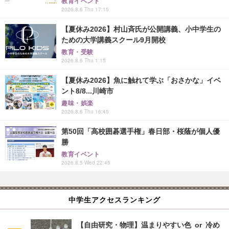
教育イベント
2026.8.6 Thu 17:15
【夏休み2026】村山斉氏が公開講義、小中学生の
ための大学講義スクール9月開校
教育・受験
2026.8.6 Thu 1:15
【夏休み2026】魚に触れて学ぶ「おさかな」イベ
ント8/8...川崎市
趣味・娯楽
2026.8.6 Thu 16:45
第50回「高校囲碁選手権」春日部・桜蔭が個人優
勝
教育イベント
2026.8.5 Wed 22:45
中学生アクセスランキング
【自由研究・物理】温まりやすい色 or 冷め