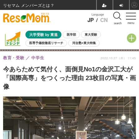
リセマム メンバーズ
Language
JP
/
CN
menu
search
大学受験 by 東進
医学部
東大受験
医専予備校徹底リサーチ
河合塾×東大特集
親子で考える大学選び
高校受験
中学受験
小学校受験
教育・受験
中学生
2022.10.27（木） 11:45
共通テスト
夏休み
8月開催学校説明会・相談会
8月開催イベント・WS
全国公立高校 過去問
人気記事
今あらためて気付く、面倒見No1の金沢工大が
自由研究教材（小学生向け）
自由研究教材（中学生向け）
ランキング
「国際高専」をつくった理由 23枚目の写真・画
像