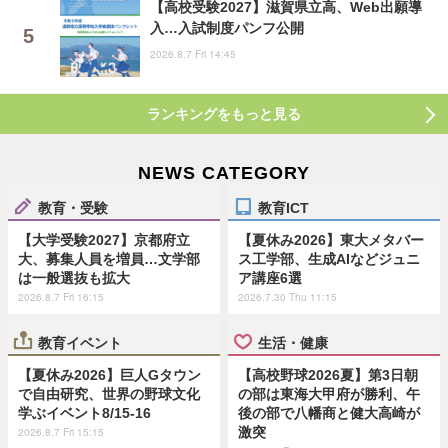
【高校受験2027】滋賀県立高、Web出願導
入…入試制度パンフ公開
2026.8.7 Fri 14:45
ランキングをもっと見る
NEWS CATEGORY
教育・受験
教育ICT
【大学受験2027】京都府立
【夏休み2026】東大メタバー
大、募集人員を増員…文学部
ス工学部、生成AIなどジュニ
は一般選抜も拡大
ア講座6選
2026.8.7 Fri 16:15
2026.7.30 Thu 11:15
教育イベント
生活・健康
【夏休み2026】巨人Gタウン
【高校野球2026夏】第3日朝
で自由研究、世界の野球文化
の部は東海大甲府が勝利、午
学ぶイベント8/15-16
後の部で八幡商と健大高崎が
激突
2026.8.7 Fri 15:15