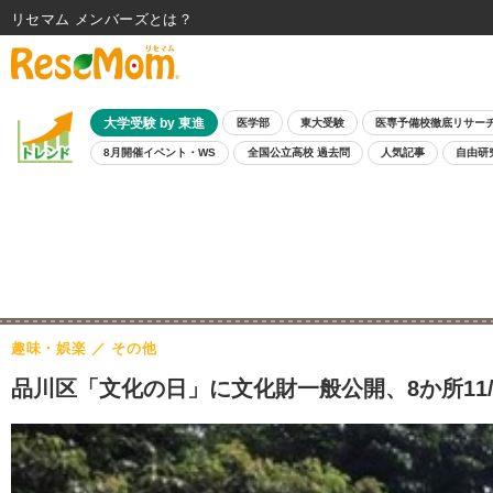
リセマム メンバーズ
大学受験 by 東進
医学部
東大受験
医専予備校徹底リサー
8月開催イベント・WS
全国公立高校 過去問
人気記事
自由研
趣味・娯楽
その他
品川区「文化の日」に文化財一般公開、8か所11/