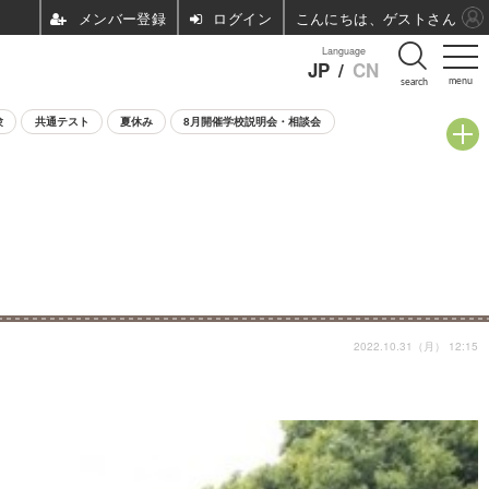
ログイン
こんにちは、ゲストさん
Language
JP
/
CN
menu
search
験
共通テスト
夏休み
8月開催学校説明会・相談会
2022.10.31（月） 12:15