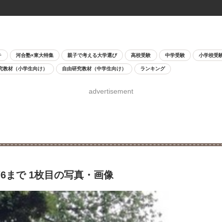
チ
河合塾×東大特集
親子で考える大学選び
高校受験
中学受験
小学校受
究教材（小学生向け）
自由研究教材（中学生向け）
ランキング
advertisement
6まで 1枚目の写真・画像