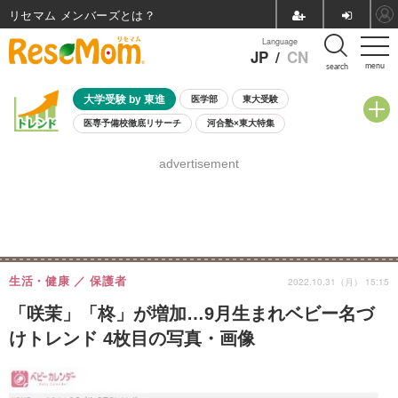
リセマム メンバーズ
Language
JP
/
CN
menu
search
大学受験 by 東進
医学部
東大受験
医専予備校徹底リサーチ
河合塾×東大特集
親子で考える大学選び
高校受験
中学受験
小学校受験
advertisement
共通テスト
夏休み
8月開催学校説明会・相談会
8月開催イベント・WS
全国公立高校 過去問
人気記事
自由研究教材（小学生向け）
自由研究教材（中学生向け）
ランキング
生活・健康
保護者
2022.10.31（月） 15:15
「咲茉」「柊」が増加…9月生まれベビー名づ
けトレンド 4枚目の写真・画像