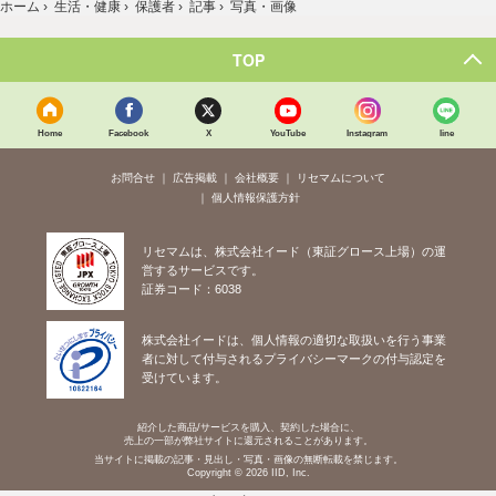
ホーム
›
生活・健康
›
保護者
›
記事
›
写真・画像
TOP
Home
Facebook
X
YouTube
Instagram
line
お問合せ
広告掲載
会社概要
リセマムについて
個人情報保護方針
リセマムは、株式会社イード（東証グロース上場）の運
営するサービスです。
証券コード：6038
株式会社イードは、個人情報の適切な取扱いを行う事業
者に対して付与されるプライバシーマークの付与認定を
受けています。
紹介した商品/サービスを購入、契約した場合に、
売上の一部が弊社サイトに還元されることがあります。
当サイトに掲載の記事・見出し・写真・画像の無断転載を禁じます。
Copyright © 2026 IID, Inc.