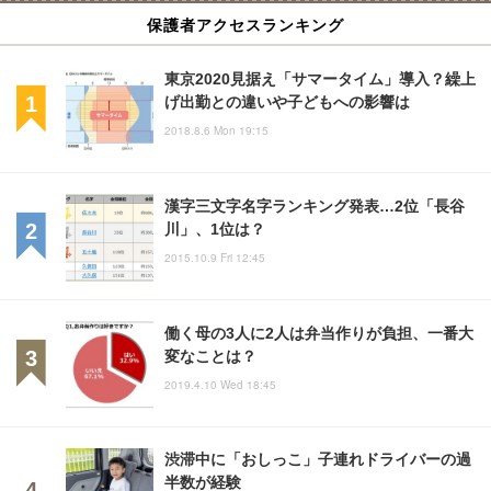
保護者アクセスランキング
東京2020見据え「サマータイム」導入？繰上
げ出勤との違いや子どもへの影響は
2018.8.6 Mon 19:15
漢字三文字名字ランキング発表…2位「長谷
川」、1位は？
2015.10.9 Fri 12:45
働く母の3人に2人は弁当作りが負担、一番大
変なことは？
2019.4.10 Wed 18:45
渋滞中に「おしっこ」子連れドライバーの過
半数が経験