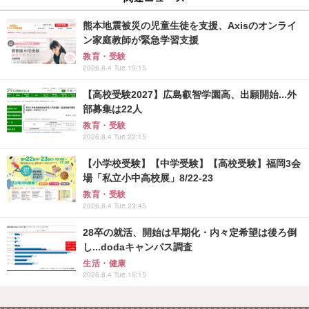
熊本地震被災の児童生徒を支援、Axisのオンライ
ン家庭教師が緊急学習支援
教育・受験
2026.8.4 Tue 15:15
【高校受験2027】広島叡智学園高、出願開始...外
部募集は22人
教育・受験
2026.8.4 Tue 22:15
【小学校受験】【中学受験】【高校受験】福岡3会
場「私立小中高校展」8/22-23
教育・受験
2026.8.4 Tue 23:45
28卒の就活、開始は早期化・内々定希望は後ろ倒
し...dodaキャンパス調査
生活・健康
2026.8.4 Tue 16:15