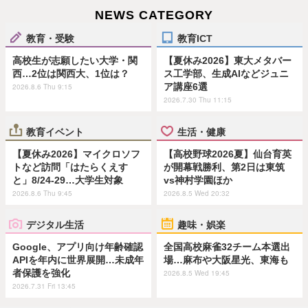
NEWS CATEGORY
教育・受験
教育ICT
高校生が志願したい大学・関
【夏休み2026】東大メタバー
西…2位は関西大、1位は？
ス工学部、生成AIなどジュニ
ア講座6選
2026.8.6 Thu 9:15
2026.7.30 Thu 11:15
教育イベント
生活・健康
【夏休み2026】マイクロソフ
【高校野球2026夏】仙台育英
トなど訪問「はたらくえす
が開幕戦勝利、第2日は東筑
と」8/24-29…大学生対象
vs神村学園ほか
2026.8.6 Thu 9:45
2026.8.5 Wed 20:32
デジタル生活
趣味・娯楽
Google、アプリ向け年齢確認
全国高校麻雀32チーム本選出
APIを年内に世界展開…未成年
場…麻布や大阪星光、東海も
者保護を強化
2026.8.5 Wed 19:45
2026.7.31 Fri 13:45