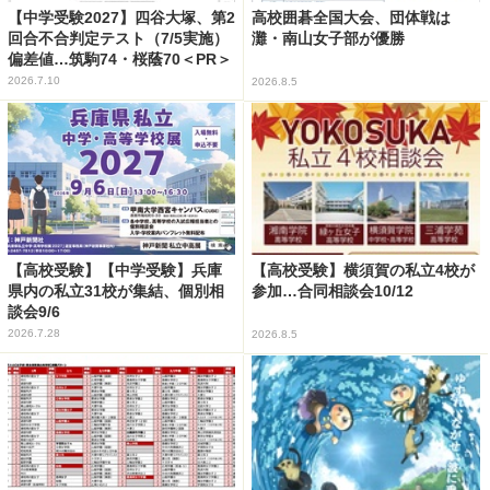
【中学受験2027】四谷大塚、第2
高校囲碁全国大会、団体戦は
回合不合判定テスト（7/5実施）
灘・南山女子部が優勝
偏差値…筑駒74・桜蔭70＜PR＞
2026.7.10
2026.8.5
【高校受験】【中学受験】兵庫
【高校受験】横須賀の私立4校が
県内の私立31校が集結、個別相
参加…合同相談会10/12
談会9/6
2026.7.28
2026.8.5