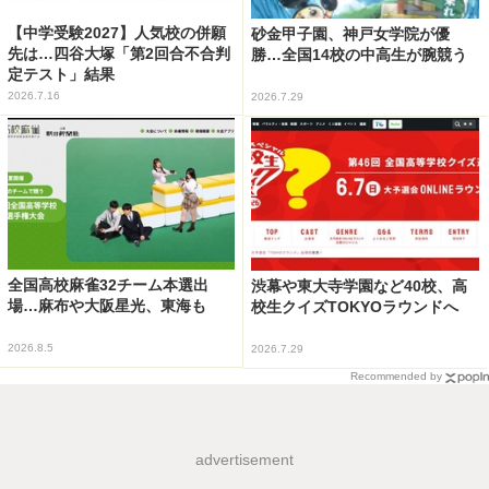
【中学受験2027】人気校の併願
砂金甲子園、神戸女学院が優
先は…四谷大塚「第2回合不合判
勝…全国14校の中高生が腕競う
定テスト」結果
2026.7.16
2026.7.29
全国高校麻雀32チーム本選出
渋幕や東大寺学園など40校、高
場…麻布や大阪星光、東海も
校生クイズTOKYOラウンドへ
2026.8.5
2026.7.29
Recommended by
advertisement