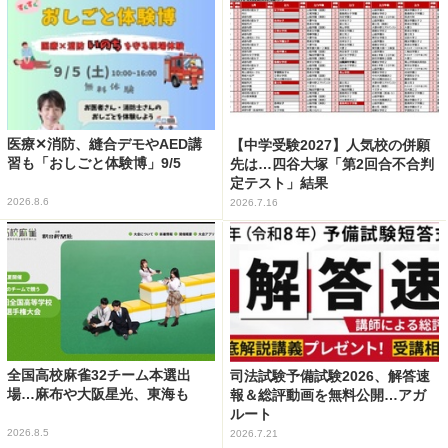
医療✕消防、縫合デモやAED講
【中学受験2027】人気校の併願
習も「おしごと体験博」9/5
先は…四谷大塚「第2回合不合判
定テスト」結果
2026.8.6
2026.7.16
全国高校麻雀32チーム本選出
司法試験予備試験2026、解答速
場…麻布や大阪星光、東海も
報＆総評動画を無料公開…アガ
ルート
2026.8.5
2026.7.21