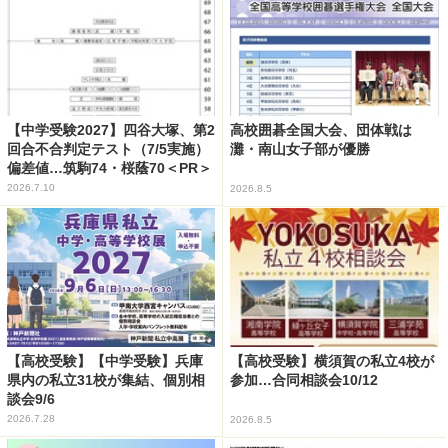
【中学受験2027】四谷大塚、第2
高校囲碁全国大会、団体戦は
回合不合判定テスト（7/5実施）
灘・南山女子部が優勝
偏差値…筑駒74・桜蔭70＜PR＞
2026.7.10
2026.8.5
【高校受験】【中学受験】兵庫
【高校受験】横須賀の私立4校が
県内の私立31校が集結、個別相
参加…合同相談会10/12
談会9/6
2026.7.28
2026.8.5