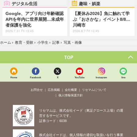
デジタル生活
趣味・娯楽
Google、アプリ向け年齢確認
【夏休み2026】魚に触れて学
APIを年内に世界展開…未成年
ぶ「おさかな」イベント8/8…
者保護を強化
川崎市
2026.7.31 Fri 13:45
2026.8.7 Fri 10:45
ホーム
›
教育・受験
›
小学生
›
記事
›
写真・画像
TOP
Home
Facebook
X
YouTube
Instagram
line
お問合せ
広告掲載
会社概要
リセマムについて
個人情報保護方針
リセマムは、株式会社イード（東証グロース上場）の運
営するサービスです。
証券コード：6038
株式会社イードは、個人情報の適切な取扱いを行う事業