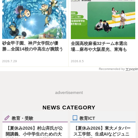
砂金甲子園、神戸女学院が優
全国高校麻雀32チーム本選出
勝…全国14校の中高生が腕競う
場…麻布や大阪星光、東海も
2026.7.29
2026.8.5
Recommended by
advertisement
NEWS CATEGORY
教育・受験
教育ICT
【夏休み2026】村山斉氏が公
【夏休み2026】東大メタバー
開講義、小中学生のための大
ス工学部、生成AIなどジュニ