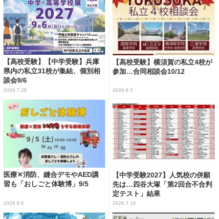
【高校受験】【中学受験】兵庫
【高校受験】横須賀の私立4校が
県内の私立31校が集結、個別相
参加…合同相談会10/12
談会9/6
2026.7.28
2026.8.5
医療✕消防、縫合デモやAED講
【中学受験2027】人気校の併願
習も「おしごと体験博」9/5
先は…四谷大塚「第2回合不合判
定テスト」結果
2026.8.6
2026.7.16