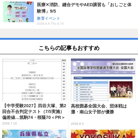
医療✕消防、縫合デモやAED講習も「おしごと体
験博」9/5
教育イベント
2026.8.6 Thu 0:15
こちらの記事もおすすめ
【中学受験2027】四谷大塚、第2
高校囲碁全国大会、団体戦は
回合不合判定テスト（7/5実施）
灘・南山女子部が優勝
偏差値…筑駒74・桜蔭70＜PR＞
2026.7.10
2026.8.5