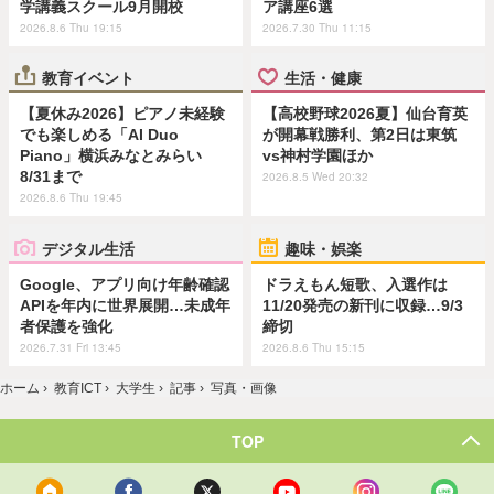
学講義スクール9月開校
ア講座6選
2026.8.6 Thu 19:15
2026.7.30 Thu 11:15
教育イベント
生活・健康
【夏休み2026】ピアノ未経験
【高校野球2026夏】仙台育英
でも楽しめる「AI Duo
が開幕戦勝利、第2日は東筑
Piano」横浜みなとみらい
vs神村学園ほか
8/31まで
2026.8.5 Wed 20:32
2026.8.6 Thu 19:45
デジタル生活
趣味・娯楽
Google、アプリ向け年齢確認
ドラえもん短歌、入選作は
APIを年内に世界展開…未成年
11/20発売の新刊に収録…9/3
者保護を強化
締切
2026.7.31 Fri 13:45
2026.8.6 Thu 15:15
ホーム
›
教育ICT
›
大学生
›
記事
›
写真・画像
TOP