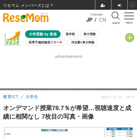
リセマム メンバーズ
Language
JP
/
CN
menu
search
大学受験 by 東進
医学部
東大受験
医専予備校徹底リサーチ
河合塾×東大特集
親子で考える大学選び
高校受験
中学受験
小学校受験
advertisement
共通テスト
夏休み
8月開催学校説明会・相談会
8月開催イベント・WS
全国公立高校 過去問
人気記事
自由研究教材（小学生向け）
自由研究教材（中学生向け）
ランキング
教育ICT
大学生
2022.11.8（火） 18:15
オンデマンド授業78.7％が希望…視聴速度と成
績に相関なし 7枚目の写真・画像