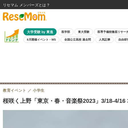
リセマム メンバーズ
大学受験 by 東進
医学部
東大受験
医専予備校徹底リサー
8月開催イベント・WS
全国公立高校 過去問
人気記事
自由研
教育イベント
小学生
桜咲く上野「東京・春・音楽祭2023」3/18-4/1