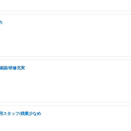
カ
確認/研修充実
用スタッフ/残業少なめ