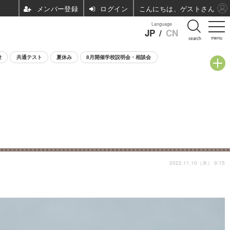
ログイン
こんにちは、ゲストさん
Language
JP
/
CN
menu
search
験
共通テスト
夏休み
8月開催学校説明会・相談会
2022.11.10（木） 9:15