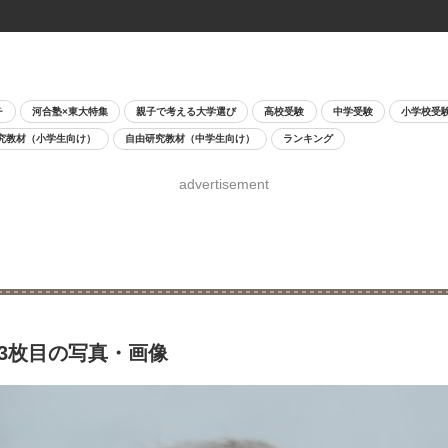
チ
河合塾×東大特集
親子で考える大学選び
高校受験
中学受験
小学校受
究教材（小学生向け）
自由研究教材（中学生向け）
ランキング
advertisement
6 3枚目の写真・画像