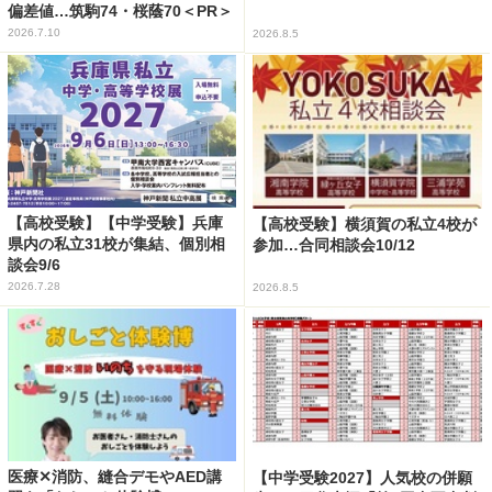
偏差値…筑駒74・桜蔭70＜PR＞
2026.7.10
2026.8.5
【高校受験】【中学受験】兵庫
【高校受験】横須賀の私立4校が
県内の私立31校が集結、個別相
参加…合同相談会10/12
談会9/6
2026.7.28
2026.8.5
医療✕消防、縫合デモやAED講
【中学受験2027】人気校の併願