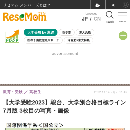
リセマム メンバーズ
Language
JP
/
CN
menu
search
大学受験 by 東進
医学部
東大受験
医専予備校徹底リサーチ
河合塾×東大特集
親子で考える大学選び
高校受験
中学受験
小学校受験
advertisement
共通テスト
夏休み
8月開催学校説明会・相談会
8月開催イベント・WS
全国公立高校 過去問
人気記事
自由研究教材（小学生向け）
自由研究教材（中学生向け）
ランキング
教育・受験
高校生
2022.11.14（月） 11:45
【大学受験2023】駿台、大学別合格目標ライン
7月版 3枚目の写真・画像