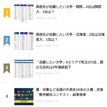
高校生が志願したい大学・関西…2位は関西
大、1位は？
2026.8.6 Thu 9:15
高校生が志願したい大学・北海道…2位は北海
道大、1位は？
2026.8.5 Wed 12:15
「志願したい大学」6エリアで私立が1位…国
公立志向は2年連続低下
2026.7.28 Tue 17:27
灘・渋幕など全国の中高生18名が入賞…京進
「数学解法コンテスト」結果発表
2026.8.6 Thu 16:15