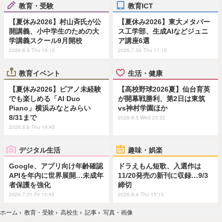
教育・受験
教育ICT
【夏休み2026】村山斉氏が公
【夏休み2026】東大メタバー
開講義、小中学生のための大
ス工学部、生成AIなどジュニ
学講義スクール9月開校
ア講座6選
2026.8.6 Thu 19:15
2026.7.30 Thu 11:15
教育イベント
生活・健康
【夏休み2026】ピアノ未経験
【高校野球2026夏】仙台育英
でも楽しめる「AI Duo
が開幕戦勝利、第2日は東筑
Piano」横浜みなとみらい
vs神村学園ほか
8/31まで
2026.8.5 Wed 20:32
2026.8.6 Thu 19:45
デジタル生活
趣味・娯楽
Google、アプリ向け年齢確認
ドラえもん短歌、入選作は
APIを年内に世界展開…未成年
11/20発売の新刊に収録…9/3
者保護を強化
締切
2026.7.31 Fri 13:45
2026.8.6 Thu 15:15
ホーム
›
教育・受験
›
高校生
›
記事
›
写真・画像