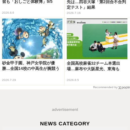
習も「おしごと体験博」9/5
先は…四谷大塚「第2回合不合判
定テスト」結果
2026.8.6
2026.7.16
砂金甲子園、神戸女学院が優
全国高校麻雀32チーム本選出
勝…全国14校の中高生が腕競う
場…麻布や大阪星光、東海も
2026.7.29
2026.8.5
Recommended by
advertisement
NEWS CATEGORY