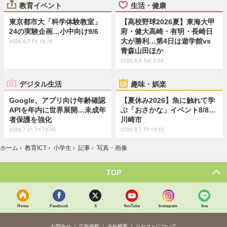
教育イベント
生活・健康
東京都市大「科学体験教室」
【高校野球2026夏】東海大甲
24の実験企画…小中向け9/6
府・健大高崎・有明・長崎日
大が勝利…第4日は遊学館vs
2026.8.7 Fri 18:15
青森山田ほか
2026.8.8 Sat 9:52
デジタル生活
趣味・娯楽
Google、アプリ向け年齢確認
【夏休み2026】魚に触れて学
APIを年内に世界展開…未成年
ぶ「おさかな」イベント8/8…
者保護を強化
川崎市
2026.7.31 Fri 13:45
2026.8.7 Fri 10:45
ホーム
›
教育ICT
›
小学生
›
記事
›
写真・画像
TOP
Home
Facebook
X
YouTube
Instagram
line
お問合せ
広告掲載
会社概要
リセマムについて