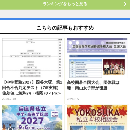
ランキングをもっと見る
こちらの記事もおすすめ
【中学受験2027】四谷大塚、第2
高校囲碁全国大会、団体戦は
回合不合判定テスト（7/5実施）
灘・南山女子部が優勝
偏差値…筑駒74・桜蔭70＜PR＞
2026.7.10
2026.8.5