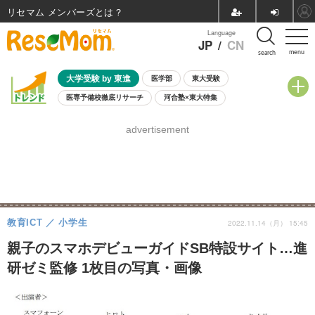
リセマム メンバーズ
Language
JP
/
CN
menu
search
大学受験 by 東進
医学部
東大受験
医専予備校徹底リサーチ
河合塾×東大特集
親子で考える大学選び
高校受験
中学受験
小学校受験
advertisement
共通テスト
夏休み
8月開催学校説明会・相談会
8月開催イベント・WS
全国公立高校 過去問
人気記事
自由研究教材（小学生向け）
自由研究教材（中学生向け）
ランキング
教育ICT
小学生
2022.11.14（月） 15:45
親子のスマホデビューガイドSB特設サイト…進
研ゼミ監修 1枚目の写真・画像