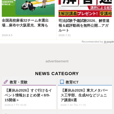
全国高校麻雀32チーム本選出
司法試験予備試験2026、解答速
場…麻布や大阪星光、東海も
報＆総評動画を無料公開…アガ
ルート
2026.8.5
2026.7.21
Recommended by
advertisement
NEWS CATEGORY
教育・受験
教育ICT
【夏休み2026】すぐ行けるイ
【夏休み2026】東大メタバー
ベント情報おまとめ便＜8/9-
ス工学部、生成AIなどジュニ
15開催＞
ア講座6選
2026.8.7 Fri 19:45
2026.7.30 Thu 11:15