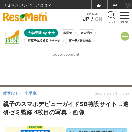
リセマム メンバーズ
Language
JP
/
CN
menu
search
大学受験 by 東進
医学部
東大受験
医専予備校徹底リサーチ
河合塾×東大特集
親子で考える大学選び
高校受験
中学受験
小学校受験
advertisement
共通テスト
夏休み
8月開催学校説明会・相談会
8月開催イベント・WS
全国公立高校 過去問
人気記事
自由研究教材（小学生向け）
自由研究教材（中学生向け）
ランキング
教育ICT
小学生
2022.11.14（月） 15:45
親子のスマホデビューガイドSB特設サイト…進
研ゼミ監修 4枚目の写真・画像