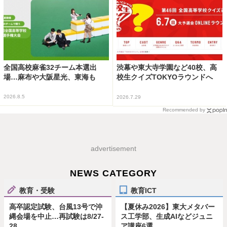
全国高校麻雀32チーム本選出
渋幕や東大寺学園など40校、高
場…麻布や大阪星光、東海も
校生クイズTOKYOラウンドへ
2026.8.5
2026.7.29
Recommended by
advertisement
NEWS CATEGORY
教育・受験
教育ICT
高卒認定試験、台風13号で沖
【夏休み2026】東大メタバー
縄会場を中止…再試験は8/27-
ス工学部、生成AIなどジュニ
28
ア講座6選