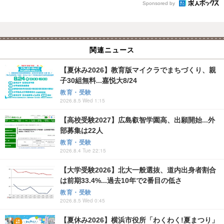
Sponsored by
関連ニュース
【夏休み2026】教育版マイクラでまちづくり、親
子30組無料...嘉悦大8/24
教育・受験
2026.8.5 Wed 1:15
【高校受験2027】広島叡智学園高、出願開始...外
部募集は22人
教育・受験
2026.8.4 Tue 22:15
【大学受験2026】北大一般選抜、道内出身者割合
は前期33.4%...過去10年で2番目の低さ
教育・受験
2026.8.5 Wed 0:45
【夏休み2026】横浜市役所「わくわく!夏まつり」