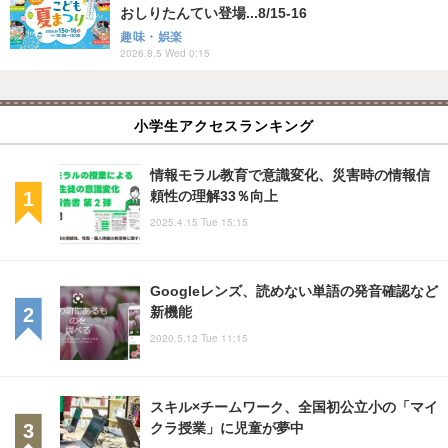
おしりたんてい登場...8/15-16
趣味・娯楽
2026.8.5 Wed 0:15
小学生アクセスランキング
情報モラル教育で意識変化、災害時の情報信
頼性の理解33％向上
2025.4.15 Tue 15:15
Googleレンズ、読めない単語の発音確認など
新機能
2020.5.12 Tue 11:15
スキル×チームワーク、全国初公立小の「マイ
クラ授業」に児童が夢中