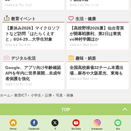
2026.8.6 Thu 10:27
2026.7.30 Thu 11:15
教育イベント
生活・健康
【夏休み2026】マイクロソフ
【高校野球2026夏】仙台育英
トなど訪問「はたらくえす
が開幕戦勝利、第2日は東筑
と」8/24-29…大学生対象
vs神村学園ほか
2026.8.6 Thu 9:45
2026.8.5 Wed 20:32
デジタル生活
趣味・娯楽
Google、アプリ向け年齢確認
全国高校麻雀32チーム本選出
APIを年内に世界展開…未成年
場…麻布や大阪星光、東海も
者保護を強化
2026.8.5 Wed 19:45
2026.7.31 Fri 13:45
ホーム
›
教育ICT
›
小学生
›
記事
›
写真・画像
TOP
Home
Facebook
X
YouTube
Instagram
line