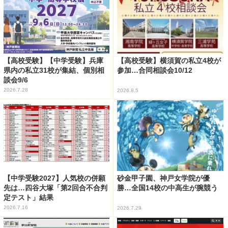
【高校受験】【中学受験】兵庫
【高校受験】横須賀の私立4校が
県内の私立31校が集結、個別相
参加…合同相談会10/12
談会9/6
2026.7.28
2026.8.5
【中学受験2027】人気校の併願
砂金甲子園、神戸女学院が優
先は…四谷大塚「第2回合不合判
勝…全国14校の中高生が腕競う
定テスト」結果
2026.7.16
2026.7.29