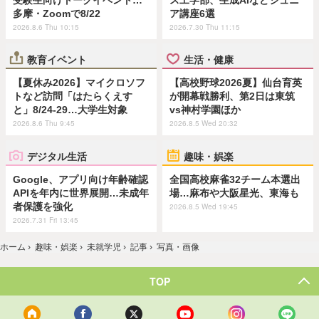
多摩・Zoomで8/22
ア講座6選
2026.8.6 Thu 10:15
2026.7.30 Thu 11:15
教育イベント
生活・健康
【夏休み2026】マイクロソフ
【高校野球2026夏】仙台育英
トなど訪問「はたらくえす
が開幕戦勝利、第2日は東筑
と」8/24-29…大学生対象
vs神村学園ほか
2026.8.6 Thu 9:45
2026.8.5 Wed 20:32
デジタル生活
趣味・娯楽
Google、アプリ向け年齢確認
全国高校麻雀32チーム本選出
APIを年内に世界展開…未成年
場…麻布や大阪星光、東海も
者保護を強化
2026.8.5 Wed 19:45
2026.7.31 Fri 13:45
ホーム
›
趣味・娯楽
›
未就学児
›
記事
›
写真・画像
TOP