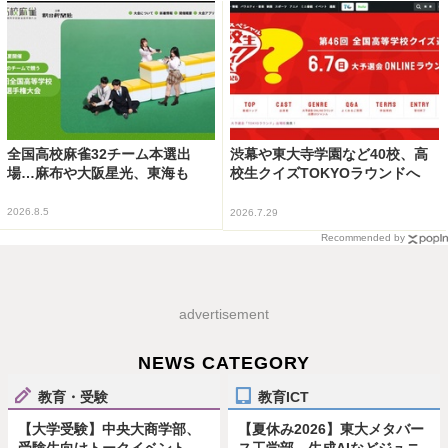
全国高校麻雀32チーム本選出
渋幕や東大寺学園など40校、高
場…麻布や大阪星光、東海も
校生クイズTOKYOラウンドへ
2026.8.5
2026.7.29
Recommended by
advertisement
NEWS CATEGORY
教育・受験
教育ICT
【大学受験】中央大商学部、
【夏休み2026】東大メタバー
受験生向けトークイベント…
ス工学部、生成AIなどジュニ