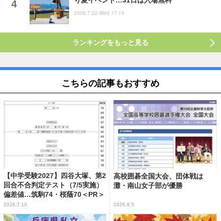
り夏イベント…31日は入場無料
2026.7.22 Wed 17:15
ランキングをもっと見る
こちらの記事もおすすめ
【中学受験2027】四谷大塚、第2
高校囲碁全国大会、団体戦は
回合不合判定テスト（7/5実施）
灘・南山女子部が優勝
偏差値…筑駒74・桜蔭70＜PR＞
2026.7.10
2026.8.5