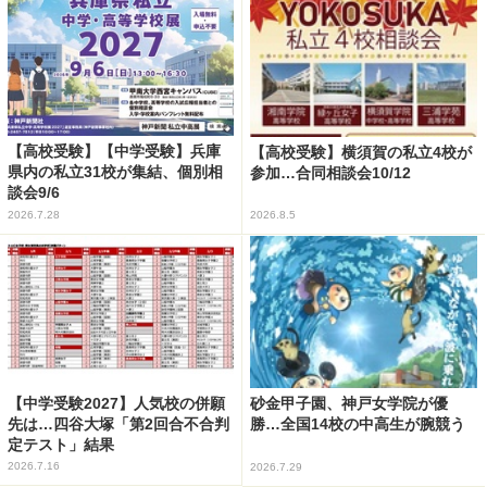
【高校受験】【中学受験】兵庫
【高校受験】横須賀の私立4校が
県内の私立31校が集結、個別相
参加…合同相談会10/12
談会9/6
2026.7.28
2026.8.5
【中学受験2027】人気校の併願
砂金甲子園、神戸女学院が優
先は…四谷大塚「第2回合不合判
勝…全国14校の中高生が腕競う
定テスト」結果
2026.7.16
2026.7.29