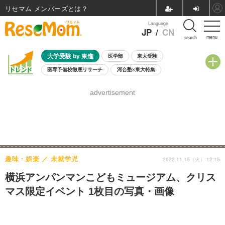
リセマム メンバーズ
Language
JP
/
CN
menu
search
大学受験 by 東進
医学部
東大受験
医専予備校徹底リサーチ
河合塾×東大特集
親子で考える大学選び
高校受験
中学受験
小学校受験
advertisement
共通テスト
夏休み
8月開催学校説明会・相談会
8月開催イベント・WS
全国公立高校 過去問
人気記事
自由研究教材（小学生向け）
自由研究教材（中学生向け）
ランキング
趣味・娯楽
未就学児
2022.11.15（火） 12:15
横浜アンパンマンこどもミュージアム、クリス
マス限定イベント 1枚目の写真・画像