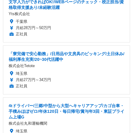
文字入力ができればOK!/WEBページのチェック・校正担当/資
格取得支援あり/未経験活躍
Yts株式会社
千葉県
月給28万円～50万円
正社員
「寮完備で安心勤務」/日用品や文房具のピッキング/土日休み/
福利厚生充実/20~30代活躍中
株式会社Tetote
埼玉県
月給27万円～34万円
正社員
4tドライバー/三郷/中型から大型へキャリアアップ/カゴ台車・
手積みほぼゼロ/年休120日・毎日帰宅/賞与年3回・東証プライ
ム上場G
株式会社丸和運輸機関
埼玉県