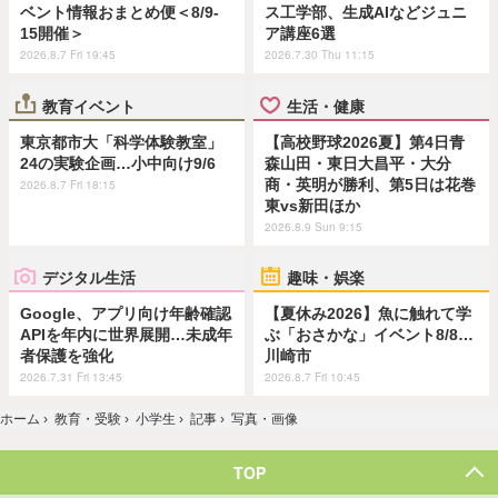
ベント情報おまとめ便＜8/9-
ス工学部、生成AIなどジュニ
15開催＞
ア講座6選
2026.8.7 Fri 19:45
2026.7.30 Thu 11:15
教育イベント
生活・健康
東京都市大「科学体験教室」
【高校野球2026夏】第4日青
24の実験企画…小中向け9/6
森山田・東日大昌平・大分
商・英明が勝利、第5日は花巻
2026.8.7 Fri 18:15
東vs新田ほか
2026.8.9 Sun 9:15
デジタル生活
趣味・娯楽
Google、アプリ向け年齢確認
【夏休み2026】魚に触れて学
APIを年内に世界展開…未成年
ぶ「おさかな」イベント8/8…
者保護を強化
川崎市
2026.7.31 Fri 13:45
2026.8.7 Fri 10:45
ホーム
›
教育・受験
›
小学生
›
記事
›
写真・画像
TOP