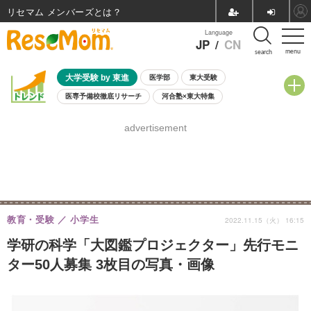
リセマム メンバーズ
Language
JP
/
CN
menu
search
大学受験 by 東進
医学部
東大受験
医専予備校徹底リサーチ
河合塾×東大特集
親子で考える大学選び
高校受験
中学受験
小学校受験
advertisement
共通テスト
夏休み
8月開催学校説明会・相談会
8月開催イベント・WS
全国公立高校 過去問
人気記事
自由研究教材（小学生向け）
自由研究教材（中学生向け）
ランキング
教育・受験
小学生
2022.11.15（火） 16:15
学研の科学「大図鑑プロジェクター」先行モニ
ター50人募集 3枚目の写真・画像