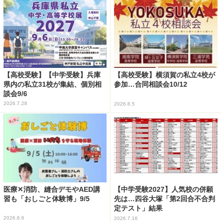
【高校受験】【中学受験】兵庫
【高校受験】横須賀の私立4校が
県内の私立31校が集結、個別相
参加…合同相談会10/12
談会9/6
2026.7.28
2026.8.5
医療✕消防、縫合デモやAED講
【中学受験2027】人気校の併願
習も「おしごと体験博」9/5
先は…四谷大塚「第2回合不合判
定テスト」結果
2026.8.6
2026.7.16