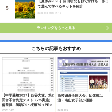
【夏休み2026】自由研究もおでかけも…作っ
て遊んで学べるキットを紹介
2026.8.3 Mon 11:15
ランキングをもっと見る
こちらの記事もおすすめ
【中学受験2027】四谷大塚、第2
高校囲碁全国大会、団体戦は
回合不合判定テスト（7/5実施）
灘・南山女子部が優勝
偏差値…筑駒74・桜蔭70＜PR＞
2026.7.10
2026.8.5