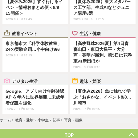
【夏休み2026】すぐ行けるイ
【夏休み2026】東大メタバー
ベント情報おまとめ便＜8/9-
ス工学部、生成AIなどジュニ
15開催＞
ア講座6選
2026.8.7 Fri 19:45
2026.7.30 Thu 11:15
教育イベント
生活・健康
東京都市大「科学体験教室」
【高校野球2026夏】第4日青
24の実験企画…小中向け9/6
森山田・東日大昌平・大分
商・英明が勝利、第5日は花巻
2026.8.7 Fri 18:15
東vs新田ほか
2026.8.9 Sun 9:15
デジタル生活
趣味・娯楽
Google、アプリ向け年齢確認
【夏休み2026】魚に触れて学
APIを年内に世界展開…未成年
ぶ「おさかな」イベント8/8…
者保護を強化
川崎市
2026.7.31 Fri 13:45
2026.8.7 Fri 10:45
ホーム
›
教育・受験
›
小学生
›
記事
›
写真・画像
TOP