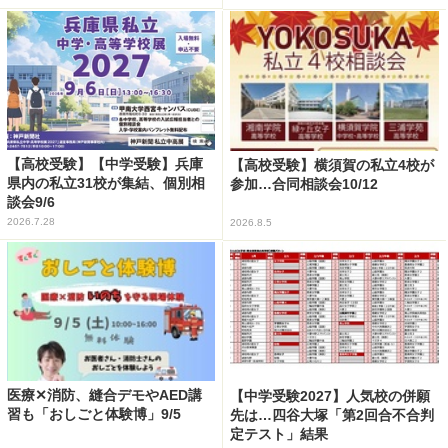
【高校受験】【中学受験】兵庫
【高校受験】横須賀の私立4校が
県内の私立31校が集結、個別相
参加…合同相談会10/12
談会9/6
2026.7.28
2026.8.5
医療✕消防、縫合デモやAED講
【中学受験2027】人気校の併願
習も「おしごと体験博」9/5
先は…四谷大塚「第2回合不合判
定テスト」結果