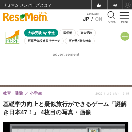
リセマム メンバーズ
Language
JP
/
CN
menu
search
大学受験 by 東進
医学部
東大受験
医専予備校徹底リサーチ
河合塾×東大特集
親子で考える大学選び
高校受験
中学受験
小学校受験
advertisement
共通テスト
夏休み
8月開催学校説明会・相談会
8月開催イベント・WS
全国公立高校 過去問
人気記事
自由研究教材（小学生向け）
自由研究教材（中学生向け）
ランキング
教育・受験
小学生
2022.11.15（火） 19:15
基礎学力向上と疑似旅行ができるゲーム「謎解
き日本47！」 4枚目の写真・画像