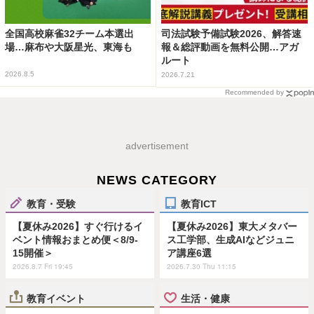
全国高校麻雀32チーム本選出
司法試験予備試験2026、解答速
場…麻布や大阪星光、東海も
報＆総評動画を無料公開…アガ
ルート
2026.8.5
2026.7.21
Recommended by
advertisement
NEWS CATEGORY
教育・受験
教育ICT
【夏休み2026】すぐ行けるイ
【夏休み2026】東大メタバー
ベント情報おまとめ便＜8/9-
ス工学部、生成AIなどジュニ
15開催＞
ア講座6選
2026.8.7 Fri 19:45
2026.7.30 Thu 11:15
教育イベント
生活・健康