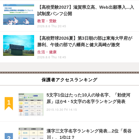
【高校受験2027】滋賀県立高、Web出願導入...入
試制度パンフ公開
教育・受験
2026.8.6 Thu 20:45
【高校野球2026夏】第3日朝の部は東海大甲府が
勝利、午後の部で八幡商と健大高崎が激突
生活・健康
2026.8.6 Thu 18:45
保護者アクセスランキング
5文字1位はたった10人の珍名字、「勅使河
原」ほか4・5文字の名字ランキング発表
2015.10.30 Fri 14:15
漢字三文字名字ランキング発表…2位「長谷
川」、1位は？