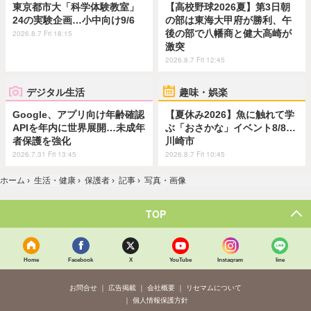
東京都市大「科学体験教室」
【高校野球2026夏】第3日朝
24の実験企画…小中向け9/6
の部は東海大甲府が勝利、午
後の部で八幡商と健大高崎が
2026.8.7 Fri 18:15
激突
2026.8.7 Fri 12:45
デジタル生活
趣味・娯楽
Google、アプリ向け年齢確認
【夏休み2026】魚に触れて学
APIを年内に世界展開…未成年
ぶ「おさかな」イベント8/8…
者保護を強化
川崎市
2026.7.31 Fri 13:45
2026.8.7 Fri 10:45
ホーム
›
生活・健康
›
保護者
›
記事
›
写真・画像
TOP
Home
Facebook
X
YouTube
Instagram
line
お問合せ
広告掲載
会社概要
リセマムについて
個人情報保護方針