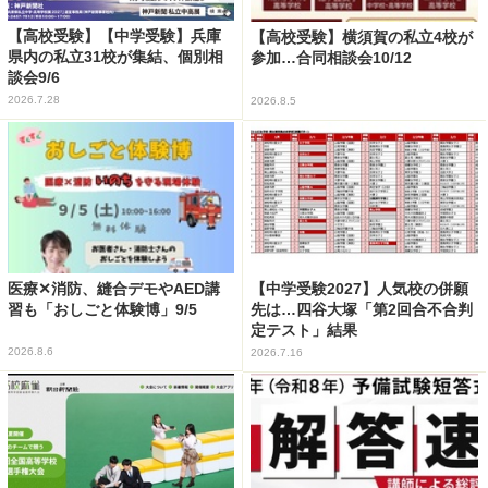
【高校受験】【中学受験】兵庫
【高校受験】横須賀の私立4校が
県内の私立31校が集結、個別相
参加…合同相談会10/12
談会9/6
2026.7.28
2026.8.5
医療✕消防、縫合デモやAED講
【中学受験2027】人気校の併願
習も「おしごと体験博」9/5
先は…四谷大塚「第2回合不合判
定テスト」結果
2026.8.6
2026.7.16