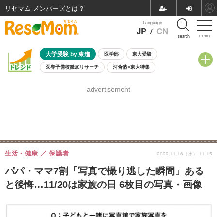
リセマム メンバーズ
Language
JP
/
CN
menu
search
大学受験 by 東進
医学部
東大受験
医専予備校徹底リサーチ
河合塾×東大特集
親子で考える大学選び
高校受験
中学受験
小学校受験
advertisement
共通テスト
夏休み
8月開催学校説明会・相談会
8月開催イベント・WS
全国公立高校 過去問
人気記事
自由研究教材（小学生向け）
自由研究教材（中学生向け）
ランキング
生活・健康
保護者
2022.11.16（水） 11:15
パパ・ママ7割「写真で撮り逃した瞬間」ある
と後悔…11/20は家族の日 6枚目の写真・画像