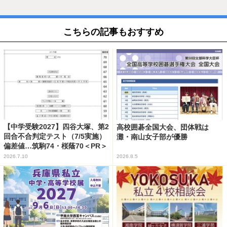
こちらの記事もおすすめ
【中学受験2027】四谷大塚、第2
高校囲碁全国大会、団体戦は
回合不合判定テスト（7/5実施）
灘・南山女子部が優勝
偏差値…筑駒74・桜蔭70＜PR＞
2026.7.10
2026.8.5