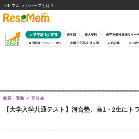
リセマム メンバーズ
大学受験 by 東進
医学部
東大受験
医専予備校徹底リサー
8月開催イベント・WS
全国公立高校 過去問
人気記事
自由研
教育・受験
高校生
【大学入学共通テスト】河合塾、高1・2生にト