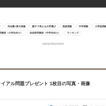
チ
河合塾×東大特集
親子で考える大学選び
高校受験
中学受験
小学校受
究教材（小学生向け）
自由研究教材（中学生向け）
ランキング
advertisement
ライアル問題プレゼント 1枚目の写真・画像