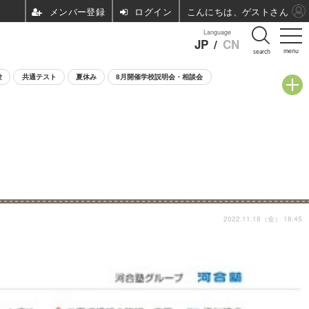
ログイン
こんにちは、ゲストさん
Language
JP
/
CN
menu
search
験
共通テスト
夏休み
8月開催学校説明会・相談会
2022.11.18（金） 18:45