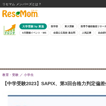
リセマム メンバーズ
大学受験 by 東進
医学部
東大受験
医専予備校徹底リサー
8月開催イベント・WS
全国公立高校 過去問
人気記事
自由研
教育・受験
小学生
【中学受験2023】SAPIX、第3回合格力判定偏差