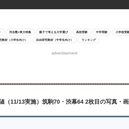
チ
河合塾×東大特集
親子で考える大学選び
高校受験
中学受験
小学校受
究教材（小学生向け）
自由研究教材（中学生向け）
ランキング
advertisement
値（11/13実施）筑駒70・渋幕64 2枚目の写真・