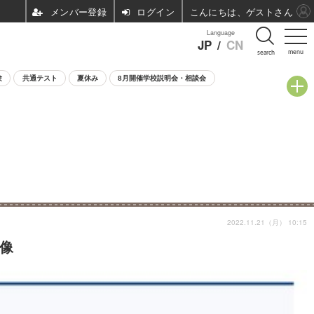
ログイン
こんにちは、ゲストさん
Language
JP
/
CN
menu
search
験
共通テスト
夏休み
8月開催学校説明会・相談会
2022.11.21（月） 10:15
画像