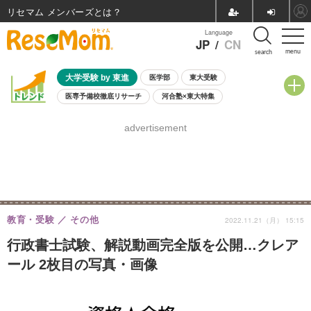
リセマム メンバーズ
Language
JP
/
CN
menu
search
大学受験 by 東進
医学部
東大受験
医専予備校徹底リサーチ
河合塾×東大特集
親子で考える大学選び
高校受験
中学受験
小学校受験
advertisement
共通テスト
夏休み
8月開催学校説明会・相談会
8月開催イベント・WS
全国公立高校 過去問
人気記事
自由研究教材（小学生向け）
自由研究教材（中学生向け）
ランキング
教育・受験
その他
2022.11.21（月） 15:15
行政書士試験、解説動画完全版を公開…クレア
ール 2枚目の写真・画像