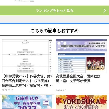
ランキングをもっと見る
こちらの記事もおすすめ
【中学受験2027】四谷大塚、第2
高校囲碁全国大会、団体戦は
回合不合判定テスト（7/5実施）
灘・南山女子部が優勝
偏差値…筑駒74・桜蔭70＜PR＞
2026.7.10
2026.8.5