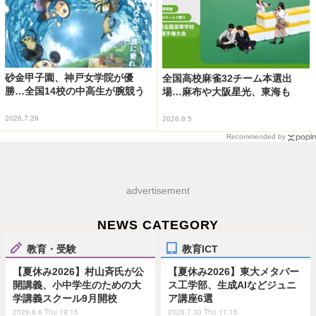
砂金甲子園、神戸女学院が優
全国高校麻雀32チーム本選出
勝…全国14校の中高生が腕競う
場…麻布や大阪星光、東海も
2026.7.29
2026.8.5
Recommended by
advertisement
NEWS CATEGORY
教育・受験
教育ICT
【夏休み2026】村山斉氏が公
【夏休み2026】東大メタバー
開講義、小中学生のための大
ス工学部、生成AIなどジュニ
学講義スクール9月開校
ア講座6選
2026.8.6 Thu 19:15
2026.7.30 Thu 11:15