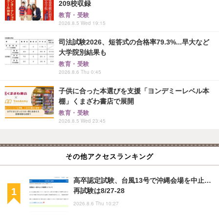
209校収録
教育・受験
2026.8.5 Wed 19:15
司法試験2026、短答式の合格率79.3%...早大など
大学院別結果も
教育・受験
2026.8.6 Thu 0:45
子供に合った本選びを支援「ヨンデミーレベル本
棚」くまざわ書店で展開
教育・受験
2026.8.5 Wed 23:45
その他アクセスランキング
高卒認定試験、台風13号で沖縄会場を中止…
再試験は8/27-28
2026.8.6 Thu 10:27