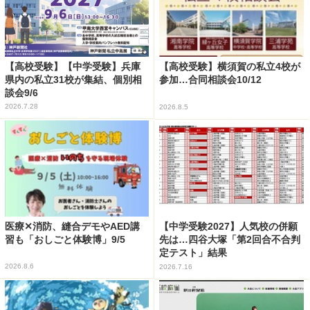
【高校受験】【中学受験】兵庫
【高校受験】横須賀の私立4校が
県内の私立31校が集結、個別相
参加…合同相談会10/12
談会9/6
2026.7.28
2026.8.5
医療✕消防、縫合デモやAED講
【中学受験2027】人気校の併願
習も「おしごと体験博」9/5
先は…四谷大塚「第2回合不合判
定テスト」結果
2026.8.6
2026.7.16