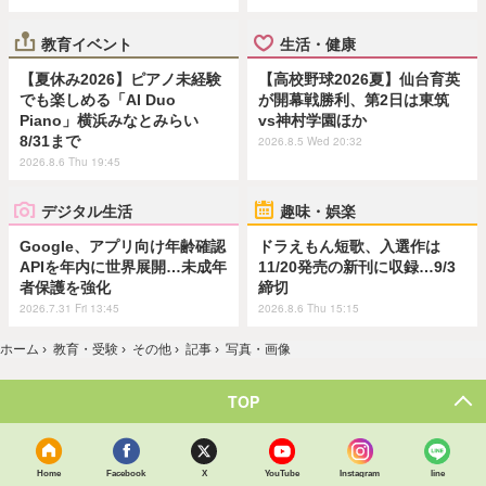
教育イベント
生活・健康
【夏休み2026】ピアノ未経験
【高校野球2026夏】仙台育英
でも楽しめる「AI Duo
が開幕戦勝利、第2日は東筑
Piano」横浜みなとみらい
vs神村学園ほか
8/31まで
2026.8.5 Wed 20:32
2026.8.6 Thu 19:45
デジタル生活
趣味・娯楽
Google、アプリ向け年齢確認
ドラえもん短歌、入選作は
APIを年内に世界展開…未成年
11/20発売の新刊に収録…9/3
者保護を強化
締切
2026.7.31 Fri 13:45
2026.8.6 Thu 15:15
ホーム
›
教育・受験
›
その他
›
記事
›
写真・画像
TOP
Home
Facebook
X
YouTube
Instagram
line