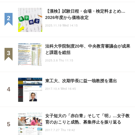
【漢検】試験日程・会場・検定料まとめ…
2026年度から価格改定
2025.11.19 Wed 14:15
法科大学院制度20年、中央教育審議会が成果
と課題を総括
2025.3.6 Thu 11:15
東工大、次期学長に益一哉教授を選出
2017.10.4 Wed 16:45
女子短大の「赤白青」そして「明」…女子教
育のおこりと成熟、募集停止を振り返る
2017.7.27 Thu 19:42