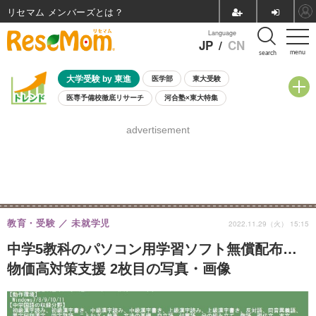
リセマム メンバーズ
Language
JP
/
CN
menu
search
大学受験 by 東進
医学部
東大受験
医専予備校徹底リサーチ
河合塾×東大特集
親子で考える大学選び
高校受験
中学受験
小学校受験
advertisement
共通テスト
夏休み
8月開催学校説明会・相談会
8月開催イベント・WS
全国公立高校 過去問
人気記事
自由研究教材（小学生向け）
自由研究教材（中学生向け）
ランキング
教育・受験
未就学児
2022.11.29（火） 15:15
中学5教科のパソコン用学習ソフト無償配布…
物価高対策支援 2枚目の写真・画像