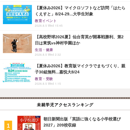
【夏休み2026】マイクロソフトなど訪問「はたら
くえすと」8/24-29...大学生対象
教育イベント
2026.8.5 Wed 15:45
【高校野球2026夏】仙台育英が開幕戦勝利、第2
日は東筑vs神村学園ほか
生活・健康
2026.8.5 Wed 2:32
【夏休み2026】教育版マイクラでまちづくり、親
子30組無料...嘉悦大8/24
教育・受験
2026.8.5 Wed 1:15
未就学児アクセスランキング
朝日新聞出版「英語に強くなる小学校選び
2027」209校収録