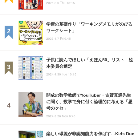
2026.8.6 Thu 13:15
学習の基礎作り「ワーキングメモリがのびる
ワークシート」
2023.4.7 Fri 9:45
子供に読んでほしい「えほん50」リスト…絵
本委員会選定
2024.4.30 Tue 10:15
開成の数学教師でYouTuber・古賀真輝先生
に聞く、数学で身に付く論理的に考える「思
考のクセ」
2024.8.26 Mon 9:45
楽しい環境が非認知能力を伸ばす…Kids Duo