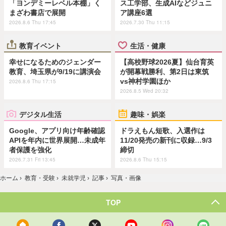
「ヨンデミーレベル本棚」く
ス工学部、生成AIなどジュニ
まざわ書店で展開
ア講座6選
2026.8.6 Thu 17:45
2026.7.30 Thu 11:15
教育イベント
生活・健康
幸せになるためのジェンダー
【高校野球2026夏】仙台育英
教育、埼玉県が9/19に講演会
が開幕戦勝利、第2日は東筑
vs神村学園ほか
2026.8.6 Thu 17:15
2026.8.5 Wed 20:32
デジタル生活
趣味・娯楽
Google、アプリ向け年齢確認
ドラえもん短歌、入選作は
APIを年内に世界展開…未成年
11/20発売の新刊に収録…9/3
者保護を強化
締切
2026.7.31 Fri 13:45
2026.8.6 Thu 15:15
ホーム
›
教育・受験
›
未就学児
›
記事
›
写真・画像
TOP