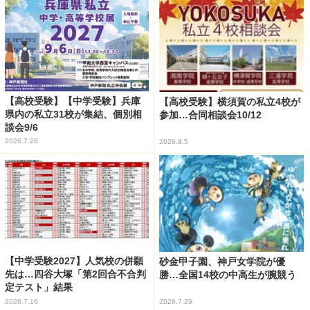
【高校受験】【中学受験】兵庫
【高校受験】横須賀の私立4校が
県内の私立31校が集結、個別相
参加…合同相談会10/12
談会9/6
2026.7.28
2026.8.5
【中学受験2027】人気校の併願
砂金甲子園、神戸女学院が優
先は…四谷大塚「第2回合不合判
勝…全国14校の中高生が腕競う
定テスト」結果
2026.7.16
2026.7.29