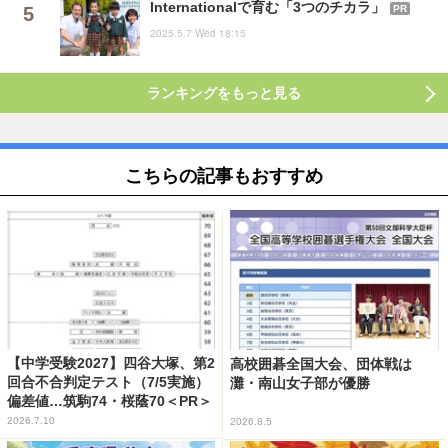
Internationalで育む「3つのチカラ」
PR
2025.5.7 Wed 18:15
ランキングをもっと見る
こちらの記事もおすすめ
【中学受験2027】四谷大塚、第2
高校囲碁全国大会、団体戦は
回合不合判定テスト（7/5実施）
灘・南山女子部が優勝
偏差値…筑駒74・桜蔭70＜PR＞
2026.7.10
2026.8.5