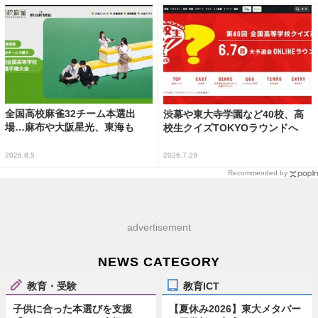
全国高校麻雀32チーム本選出
渋幕や東大寺学園など40校、高
場…麻布や大阪星光、東海も
校生クイズTOKYOラウンドへ
2026.8.5
2026.7.29
Recommended by
advertisement
NEWS CATEGORY
教育・受験
教育ICT
子供に合った本選びを支援
【夏休み2026】東大メタバー