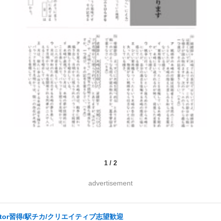
1
/
2
advertisement
ator習得/駅チカ/クリエイティブ志望歓迎