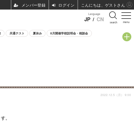
ログイン
こんにちは、ゲストさん
Language
JP
/
CN
menu
search
験
共通テスト
夏休み
8月開催学校説明会・相談会
2022.12.5（月） 9:00
ます。