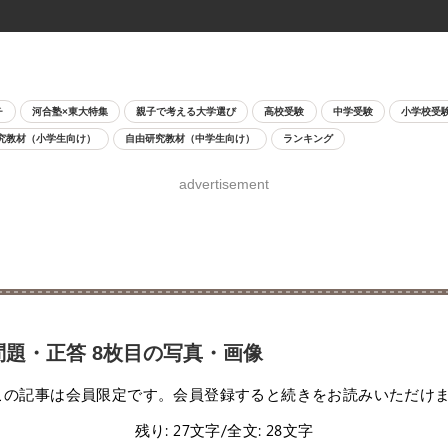
チ
河合塾×東大特集
親子で考える大学選び
高校受験
中学受験
小学校受
究教材（小学生向け）
自由研究教材（中学生向け）
ランキング
advertisement
問題・正答 8枚目の写真・画像
この記事は会員限定です。会員登録すると続きをお読みいただけ
残り: 27文字/全文: 28文字