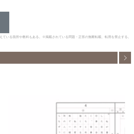
えている箇所や教科もある。※掲載されている問題・正答の無断転載、転用を禁止する。