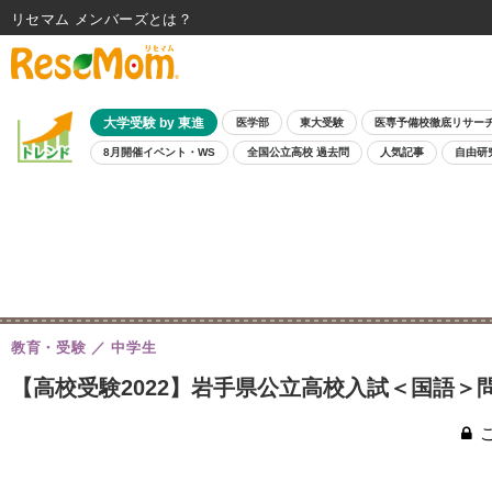
リセマム メンバーズ
大学受験 by 東進
医学部
東大受験
医専予備校徹底リサー
8月開催イベント・WS
全国公立高校 過去問
人気記事
自由研
教育・受験
中学生
【高校受験2022】岩手県公立高校入試＜国語＞