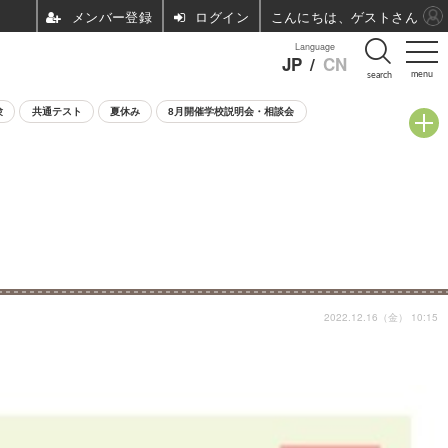
ログイン
こんにちは、ゲストさん
Language
JP
/
CN
menu
search
験
共通テスト
夏休み
8月開催学校説明会・相談会
2022.12.16（金） 10:15