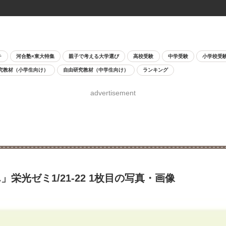
チ
河合塾×東大特集
親子で考える大学選び
高校受験
中学受験
小学校受
究教材（小学生向け）
自由研究教材（中学生向け）
ランキング
advertisement
光ゼミ1/21-22 1枚目の写真・画像