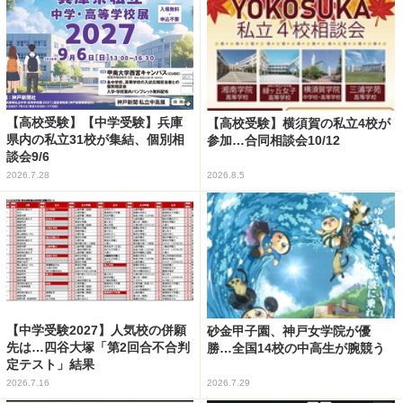
【高校受験】【中学受験】兵庫
【高校受験】横須賀の私立4校が
県内の私立31校が集結、個別相
参加…合同相談会10/12
談会9/6
2026.7.28
2026.8.5
【中学受験2027】人気校の併願
砂金甲子園、神戸女学院が優
先は…四谷大塚「第2回合不合判
勝…全国14校の中高生が腕競う
定テスト」結果
2026.7.16
2026.7.29