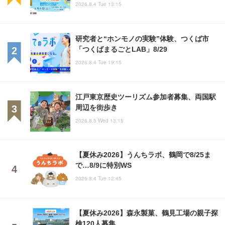
2026.8.4 Tue 13:15
研究者と“ホンモノの実験”体験、つくば市
「つくばまるごとLAB」8/29
2026.8.4 Tue 19:15
江戸東京歴史ツーリズム参加者募集、両国駅
周辺を街歩き
2026.8.5 Wed 13:15
【夏休み2026】うんちラボ、鶴岡で8/25ま
で…8/9に特別WS
2026.8.4 Tue 12:45
【夏休み2026】森永製菓、鶴見工場の親子探
検120人募集