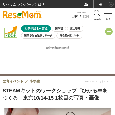
リセマム メンバーズ
Language
JP
/
CN
menu
search
大学受験 by 東進
医学部
東大受験
医専予備校徹底リサーチ
河合塾×東大特集
親子で考える大学選び
高校受験
中学受験
小学校受験
advertisement
共通テスト
夏休み
8月開催学校説明会・相談会
8月開催イベント・WS
全国公立高校 過去問
人気記事
自由研究教材（小学生向け）
自由研究教材（中学生向け）
ランキング
教育イベント
小学生
2023.10.12（木） 9:15
STEAMキットのワークショップ「ひかる車を
つくる」東京10/14-15 1枚目の写真・画像