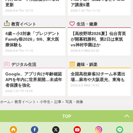
更新
ア講座6選
2026.8.6 Thu 12:15
2026.7.30 Thu 11:15
教育イベント
生活・健康
4歳～小3対象「プレジデント
【高校野球2026夏】仙台育英
Family祭2026」9/6、東大医
が開幕戦勝利、第2日は東筑
療体験も
vs神村学園ほか
2026.8.6 Thu 11:15
2026.8.5 Wed 20:32
デジタル生活
趣味・娯楽
Google、アプリ向け年齢確認
全国高校麻雀32チーム本選出
APIを年内に世界展開…未成年
場…麻布や大阪星光、東海も
者保護を強化
2026.8.5 Wed 19:45
2026.7.31 Fri 13:45
ホーム
›
教育イベント
›
小学生
›
記事
›
写真・画像
TOP