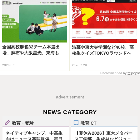
全国高校麻雀32チーム本選出
渋幕や東大寺学園など40校、高
場…麻布や大阪星光、東海も
校生クイズTOKYOラウンドへ
2026.8.5
2026.7.29
Recommended by
advertisement
NEWS CATEGORY
教育・受験
教育ICT
ネイティブキャンプ、中高生
【夏休み2026】東大メタバー
向けニュース英語提供…毎日
ス工学部、生成AIなどジュニ