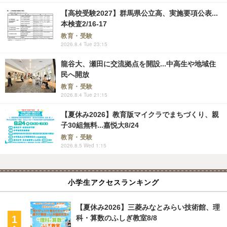
【高校受験2027】群馬県公立高、実施要項公表...
本検査2/16-17
教育・受験
2026.8.4 Tue 23:15
龍谷大、瀬田に交流拠点を開設...中高生や地域住
民へ開放
教育・受験
2026.8.4 Tue 21:15
【夏休み2026】教育版マイクラでまちづくり、親
子30組無料...嘉悦大8/24
教育・受験
2026.8.5 Wed 1:15
小学生アクセスランキング
【夏休み2026】三菱みなとみらい技術館、理
科・算数のふしぎ教室8/8