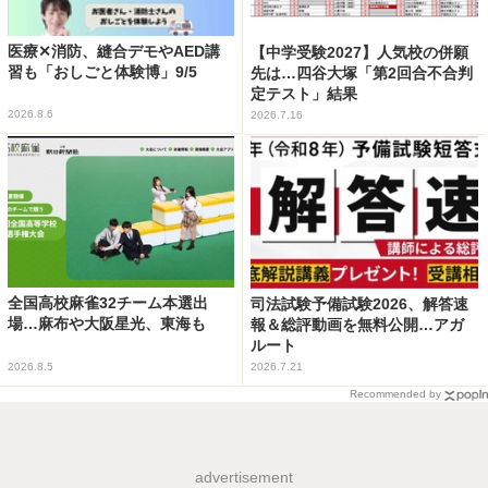
医療✕消防、縫合デモやAED講
【中学受験2027】人気校の併願
習も「おしごと体験博」9/5
先は…四谷大塚「第2回合不合判
定テスト」結果
2026.8.6
2026.7.16
全国高校麻雀32チーム本選出
司法試験予備試験2026、解答速
場…麻布や大阪星光、東海も
報＆総評動画を無料公開…アガ
ルート
2026.8.5
2026.7.21
Recommended by
advertisement