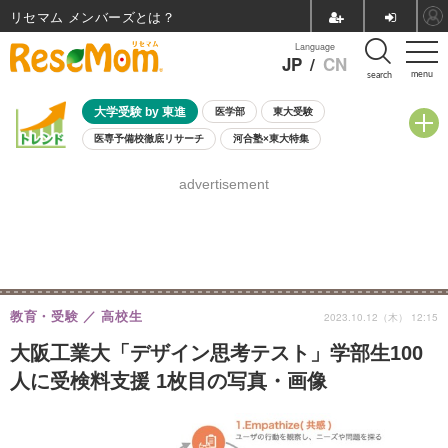
リセマム メンバーズ
Language
JP
/
CN
menu
search
大学受験 by 東進
医学部
東大受験
医専予備校徹底リサーチ
河合塾×東大特集
親子で考える大学選び
高校受験
中学受験
小学校受験
advertisement
共通テスト
夏休み
8月開催学校説明会・相談会
8月開催イベント・WS
全国公立高校 過去問
人気記事
自由研究教材（小学生向け）
自由研究教材（中学生向け）
ランキング
教育・受験
高校生
2023.10.12（木） 12:15
大阪工業大「デザイン思考テスト」学部生100
人に受検料支援 1枚目の写真・画像