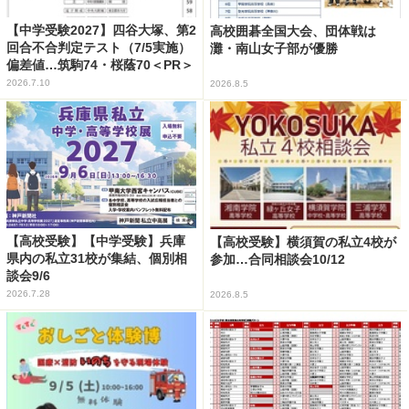
【中学受験2027】四谷大塚、第2
高校囲碁全国大会、団体戦は
回合不合判定テスト（7/5実施）
灘・南山女子部が優勝
偏差値…筑駒74・桜蔭70＜PR＞
2026.7.10
2026.8.5
【高校受験】【中学受験】兵庫
【高校受験】横須賀の私立4校が
県内の私立31校が集結、個別相
参加…合同相談会10/12
談会9/6
2026.7.28
2026.8.5